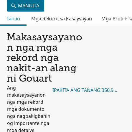
MANGITA
Tanan
Mga Rekord sa Kasaysayan
Mga Profile s
Makasaysayano
n nga mga
rekord nga
nakit-an alang
ni Gouart
Ang
IPAKITA ANG TANANG 350,950
makasaysayanon
nga mga rekord
mga dokumento
nga nagpakigbahin
og importante nga
mga detalye