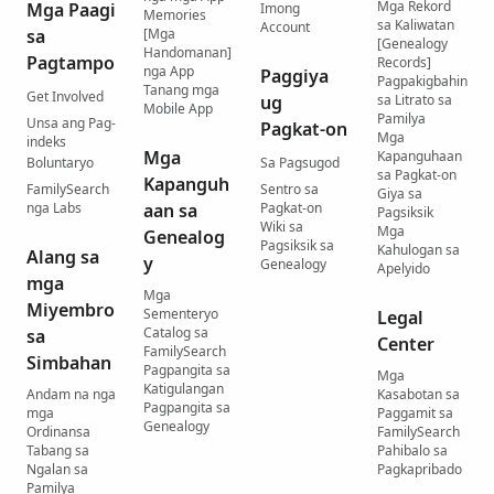
Mga Rekord
Mga Paagi
Imong
Memories
sa Kaliwatan
Account
sa
[Mga
[Genealogy
Handomanan]
Pagtampo
Records]
nga App
Paggiya
Pagpakigbahin
Tanang mga
Get Involved
ug
sa Litrato sa
Mobile App
Pamilya
Unsa ang Pag-
Pagkat-on
Mga
indeks
Mga
Kapanguhaan
Boluntaryo
Sa Pagsugod
sa Pagkat-on
Kapanguh
FamilySearch
Sentro sa
Giya sa
nga Labs
aan sa
Pagkat-on
Pagsiksik
Wiki sa
Mga
Genealog
Pagsiksik sa
Kahulogan sa
Alang sa
y
Genealogy
Apelyido
mga
Mga
Miyembro
Sementeryo
Legal
Catalog sa
sa
Center
FamilySearch
Simbahan
Pagpangita sa
Mga
Katigulangan
Andam na nga
Kasabotan sa
Pagpangita sa
mga
Paggamit sa
Genealogy
Ordinansa
FamilySearch
Tabang sa
Pahibalo sa
Ngalan sa
Pagkapribado
Pamilya