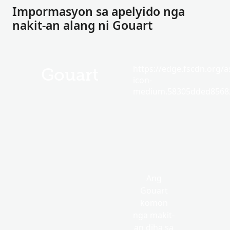
Impormasyon sa apelyido nga
nakit-an alang ni Gouart
https://edge.fscdn.org/as
Gouart
icon-
medium.58305dded85682
Ang
Gouart
komon
nga makit-
an diha sa