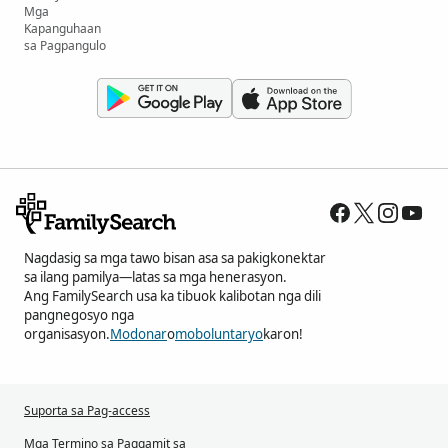
Mga
Kapanguhaan
sa Pagpangulo
Nagdasig sa mga tawo bisan asa sa pakigkonektar
sa ilang pamilya—latas sa mga henerasyon.
Ang FamilySearch usa ka tibuok kalibotan nga dili
pangnegosyo nga
organisasyon.
Modonar
o
moboluntaryo
karon!
Suporta sa Pag-access
Mga Termino sa Paggamit sa