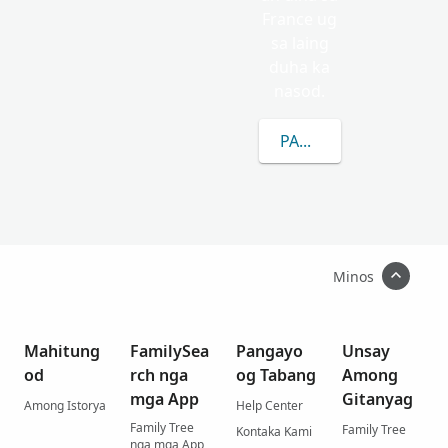
France ug
sa laing
duha ka
nasod.
PAGKAT-ON OG DUGA
Minos
Mahitung
FamilySea
Pangayo
Unsay
od
rch nga
og Tabang
Among
mga App
Gitanyag
Among Istorya
Help Center
Family Tree
Family Tree
Kontaka Kami
nga mga App