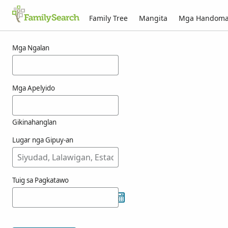
Family Tree
Mangita
Mga Handom
Mga resulta alang ni gouart
Mga Ngalan
Mga Apelyido
Gikinahanglan
Lugar nga Gipuy-an
Tuig sa Pagkatawo