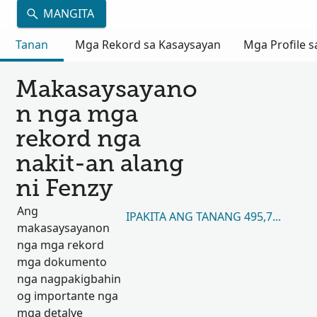
MANGITA
Tanan
Mga Rekord sa Kasaysayan
Mga Profile s
Makasaysayano
n nga mga
rekord nga
nakit-an alang
ni Fenzy
Ang
IPAKITA ANG TANANG 495,794
makasaysayanon
nga mga rekord
mga dokumento
nga nagpakigbahin
og importante nga
mga detalye