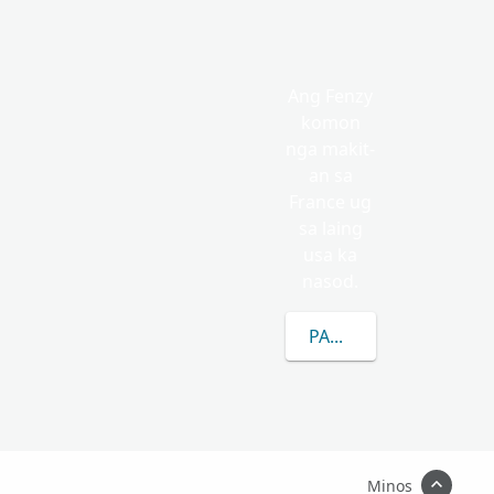
Ang Fenzy
komon
nga makit-
an sa
France ug
sa laing
usa ka
nasod.
PAGKAT-ON OG DUGA
Minos