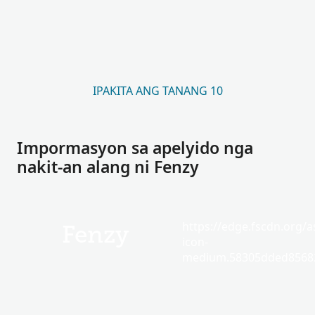
IPAKITA ANG TANANG 10
Impormasyon sa apelyido nga
nakit-an alang ni Fenzy
https://edge.fscdn.org/as
Fenzy
icon-
medium.58305dded85682