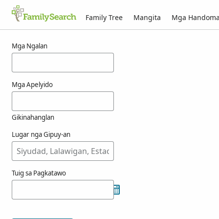
Family Tree
Mangita
Mga Handom
Mga resulta alang ni fenzy
Mga Ngalan
Mga Apelyido
Gikinahanglan
Lugar nga Gipuy-an
Tuig sa Pagkatawo