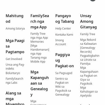
Mahitung
FamilySea
Pangayo
Unsay
od
rch nga
og Tabang
Among
mga App
Gitanyag
Among Istorya
Help Center
Family Tree
Family Tree
Kontaka Kami
nga mga App
Mga Rekord
Mga Paagi
Imong
Memories
sa Kaliwatan
Account
sa
[Mga
[Genealogy
Handomanan]
Pagtampo
Records]
nga App
Paggiya
Pagpakigbahin
Tanang mga
Get Involved
ug
sa Litrato sa
Mobile App
Pamilya
Unsa ang Pag-
Pagkat-on
Mga
indeks
Mga
Kapanguhaan
Boluntaryo
Sa Pagsugod
sa Pagkat-on
Kapanguh
FamilySearch
Sentro sa
Giya sa
nga Labs
aan sa
Pagkat-on
Pagsiksik
Wiki sa
Mga
Genealog
Pagsiksik sa
Kahulogan sa
Alang sa
y
Genealogy
Apelyido
mga
Mga
Miyembro