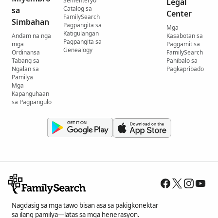
Sementeryo
Legal
Catalog sa
sa
Center
FamilySearch
Simbahan
Pagpangita sa
Mga
Katigulangan
Andam na nga
Kasabotan sa
Pagpangita sa
mga
Paggamit sa
Genealogy
Ordinansa
FamilySearch
Tabang sa
Pahibalo sa
Ngalan sa
Pagkapribado
Pamilya
Mga
Kapanguhaan
sa Pagpangulo
Nagdasig sa mga tawo bisan asa sa pakigkonektar
sa ilang pamilya—latas sa mga henerasyon.