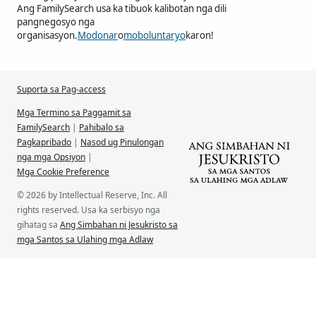
Ang FamilySearch usa ka tibuok kalibotan nga dili
pangnegosyo nga
organisasyon.
Modonar
o
moboluntaryo
karon!
Suporta sa Pag-access
Mga Termino sa Paggamit sa
FamilySearch
|
Pahibalo sa
Pagkapribado
|
Nasod ug Pinulongan
nga mga Opsiyon
|
Mga Cookie Preference
© 2026 by Intellectual Reserve, Inc. All
rights reserved. Usa ka serbisyo nga
gihatag sa
Ang Simbahan ni Jesukristo sa
mga Santos sa Ulahing mga Adlaw