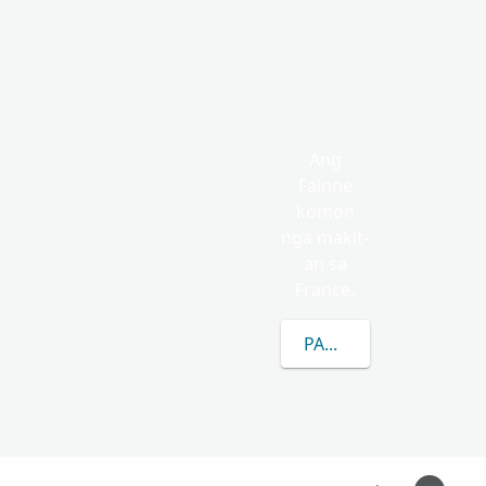
Ang
Fainne
komon
nga makit-
an sa
France.
PAGKAT-ON OG DUGA