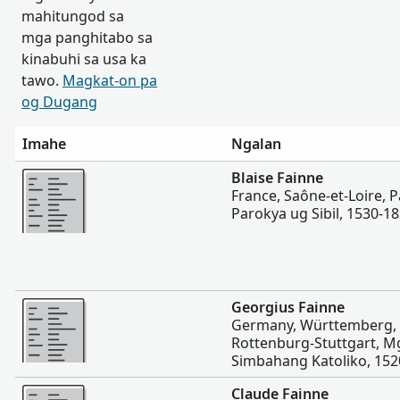
mahitungod sa
mga panghitabo sa
kinabuhi sa usa ka
tawo.
Magkat-on pa
og Dugang
Imahe
Ngalan
Dugang pa
Blaise Fainne
France, Saône-et-Loire, 
Parokya ug Sibil, 1530-1
Dugang pa
Georgius Fainne
Germany, Württemberg, 
Rottenburg-Stuttgart, M
Simbahang Katoliko, 152
Dugang pa
Claude Fainne