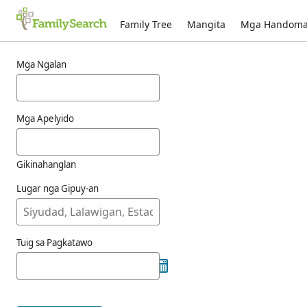
Family Tree
Mangita
Mga Handom
Mga resulta alang ni fainne
Mga Ngalan
Mga Apelyido
Gikinahanglan
Lugar nga Gipuy-an
Tuig sa Pagkatawo