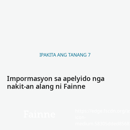
IPAKITA ANG TANANG 7
Impormasyon sa apelyido nga
nakit-an alang ni Fainne
https://edge.fscdn.org/as
Fainne
icon-
medium.58305dded85682