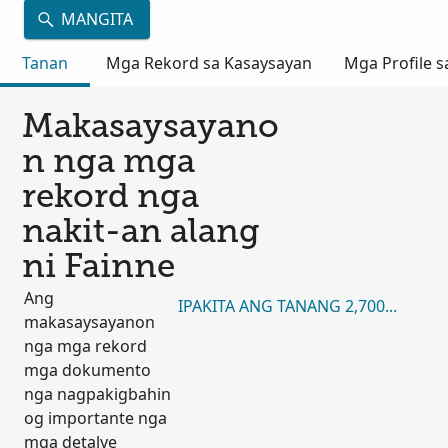
MANGITA
Tanan
Mga Rekord sa Kasaysayan
Mga Profile s
Makasaysayano
n nga mga
rekord nga
nakit-an alang
ni Fainne
Ang
IPAKITA ANG TANANG 2,700,414
makasaysayanon
nga mga rekord
mga dokumento
nga nagpakigbahin
og importante nga
mga detalye