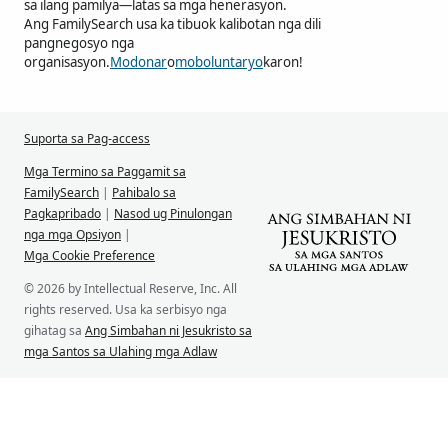
sa ilang pamilya—latas sa mga henerasyon.
Ang FamilySearch usa ka tibuok kalibotan nga dili
pangnegosyo nga
organisasyon.
Modonar
o
moboluntaryo
karon!
Suporta sa Pag-access
Mga Termino sa Paggamit sa
FamilySearch
|
Pahibalo sa
Pagkapribado
|
Nasod ug Pinulongan
nga mga Opsiyon
|
Mga Cookie Preference
© 2026 by Intellectual Reserve, Inc. All
rights reserved. Usa ka serbisyo nga
gihatag sa
Ang Simbahan ni Jesukristo sa
mga Santos sa Ulahing mga Adlaw