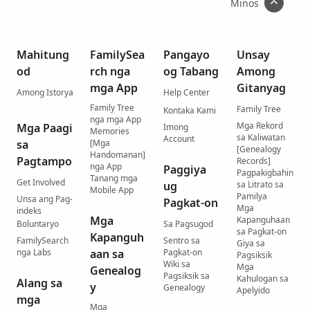
Minos
Mahitung
FamilySea
Pangayo
Unsay
od
rch nga
og Tabang
Among
mga App
Gitanyag
Among Istorya
Help Center
Family Tree
Family Tree
Kontaka Kami
nga mga App
Mga Rekord
Mga Paagi
Imong
Memories
sa Kaliwatan
Account
sa
[Mga
[Genealogy
Handomanan]
Pagtampo
Records]
nga App
Paggiya
Pagpakigbahin
Tanang mga
Get Involved
ug
sa Litrato sa
Mobile App
Pamilya
Unsa ang Pag-
Pagkat-on
Mga
indeks
Mga
Kapanguhaan
Boluntaryo
Sa Pagsugod
sa Pagkat-on
Kapanguh
FamilySearch
Sentro sa
Giya sa
nga Labs
aan sa
Pagkat-on
Pagsiksik
Wiki sa
Mga
Genealog
Pagsiksik sa
Kahulogan sa
Alang sa
y
Genealogy
Apelyido
mga
Mga