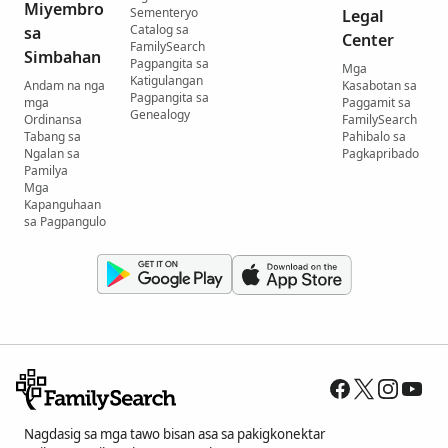
Miyembro
Sementeryo
Legal
Catalog sa
sa
Center
FamilySearch
Simbahan
Pagpangita sa
Mga
Katigulangan
Andam na nga
Kasabotan sa
Pagpangita sa
mga
Paggamit sa
Genealogy
Ordinansa
FamilySearch
Tabang sa
Pahibalo sa
Ngalan sa
Pagkapribado
Pamilya
Mga
Kapanguhaan
sa Pagpangulo
Nagdasig sa mga tawo bisan asa sa pakigkonektar