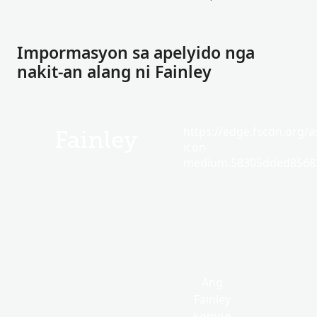
Impormasyon sa apelyido nga
nakit-an alang ni Fainley
https://edge.fscdn.org/as
Fainley
icon-
medium.58305dded85682
Ang
Fainley
komon