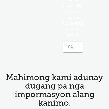
nga makit-
an sa
England
ug sa laing
usa ka
nasod.
PAGKAT-ON OG DUGAN
Mahimong kami adunay
dugang pa nga
impormasyon alang
kanimo.