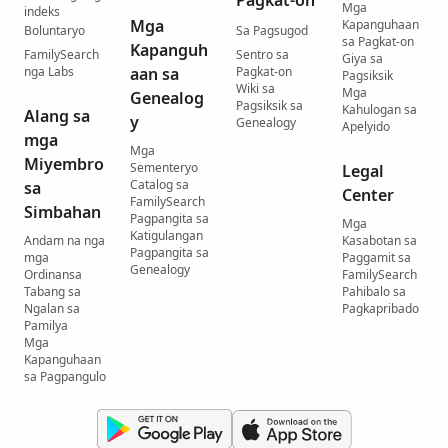
Pagkat-on
Mga
indeks
Mga
Kapanguhaan
Boluntaryo
Sa Pagsugod
sa Pagkat-on
Kapanguh
FamilySearch
Sentro sa
Giya sa
nga Labs
aan sa
Pagkat-on
Pagsiksik
Wiki sa
Mga
Genealog
Pagsiksik sa
Kahulogan sa
Alang sa
y
Genealogy
Apelyido
mga
Mga
Miyembro
Sementeryo
Legal
Catalog sa
sa
Center
FamilySearch
Simbahan
Pagpangita sa
Mga
Katigulangan
Andam na nga
Kasabotan sa
Pagpangita sa
mga
Paggamit sa
Genealogy
Ordinansa
FamilySearch
Tabang sa
Pahibalo sa
Ngalan sa
Pagkapribado
Pamilya
Mga
Kapanguhaan
sa Pagpangulo