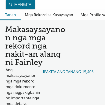
MANGITA
Tanan
Mga Rekord sa Kasaysayan
Mga Profile s
Makasaysayano
n nga mga
rekord nga
nakit-an alang
ni Fainley
Ang
IPAKITA ANG TANANG 15,406
makasaysayanon
nga mga rekord
mga dokumento
nga nagpakigbahin
og importante nga
mga detalye