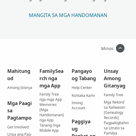
MANGITA SA MGA HANDOMANAN
Minos
Mahitung
FamilySea
Pangayo
Unsay
od
rch nga
og Tabang
Among
mga App
Gitanyag
Among Istorya
Help Center
Family Tree
Family Tree
Kontaka Kami
nga mga App
Mga Rekord
Mga Paagi
Imong
Memories
sa Kaliwatan
Account
sa
[Mga
[Genealogy
Handomanan]
Pagtampo
Records]
nga App
Paggiya
Pagpakigbahin
Tanang mga
Get Involved
ug
sa Litrato sa
Mobile App
Pamilya
Unsa ang Pag-