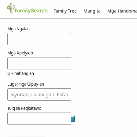
Family Tree
Mangita
Mga Handom
Mga resulta alang ni fainley
Mga Ngalan
Mga Apelyido
Gikinahanglan
Lugar nga Gipuy-an
Tuig sa Pagkatawo