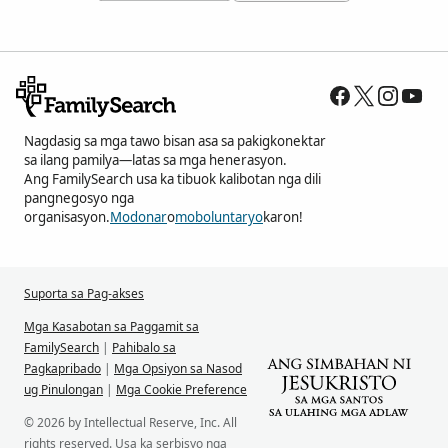
Nagdasig sa mga tawo bisan asa sa pakigkonektar
sa ilang pamilya—latas sa mga henerasyon.
Ang FamilySearch usa ka tibuok kalibotan nga dili
pangnegosyo nga
organisasyon.
Modonar
o
moboluntaryo
karon!
Suporta sa Pag-akses
Mga Kasabotan sa Paggamit sa
FamilySearch
|
Pahibalo sa
Pagkapribado
|
Mga Opsiyon sa Nasod
ug Pinulongan
|
Mga Cookie Preference
© 2026 by Intellectual Reserve, Inc. All
rights reserved. Usa ka serbisyo nga