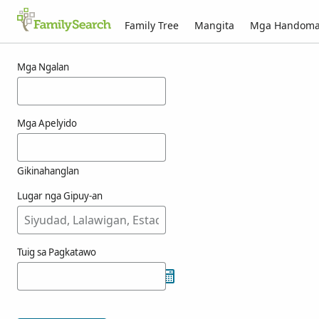
Family Tree
Mangita
Mga Handom
Mga resulta alang ni einike
Mga Ngalan
Mga Apelyido
Gikinahanglan
Lugar nga Gipuy-an
Tuig sa Pagkatawo