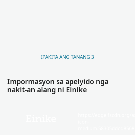
IPAKITA ANG TANANG 3
Impormasyon sa apelyido nga
nakit-an alang ni Einike
https://edge.fscdn.org/as
Einike
icon-
medium.58305dded85682