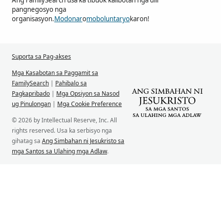
Ang FamilySearch usa ka tibuok kalibotan nga dili
pangnegosyo nga
organisasyon.
Modonar
o
moboluntaryo
karon!
Suporta sa Pag-akses
Mga Kasabotan sa Paggamit sa
FamilySearch
|
Pahibalo sa
Pagkapribado
|
Mga Opsiyon sa Nasod
ug Pinulongan
|
Mga Cookie Preference
© 2026 by Intellectual Reserve, Inc. All
rights reserved. Usa ka serbisyo nga
gihatag sa
Ang Simbahan ni Jesukristo sa
mga Santos sa Ulahing mga Adlaw
.