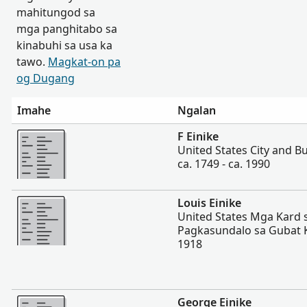
mahitungod sa
mga panghitabo sa
kinabuhi sa usa ka
tawo.
Magkat-on pa
og Dugang
Imahe
Ngalan
Dugang pa
F Einike
United States City and Bu
ca. 1749 - ca. 1990
Dugang pa
Louis Einike
United States Mga Kard 
Pagkasundalo sa Gubat Ka
1918
Dugang pa
George Einike