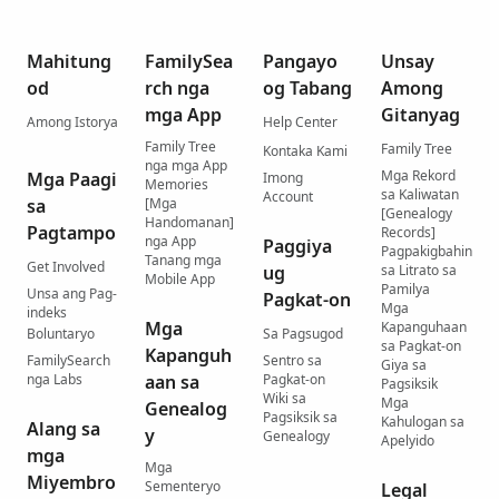
Mahitung
FamilySea
Pangayo
Unsay
od
rch nga
og Tabang
Among
mga App
Gitanyag
Among Istorya
Help Center
Family Tree
Family Tree
Kontaka Kami
nga mga App
Mga Rekord
Mga Paagi
Imong
Memories
sa Kaliwatan
Account
sa
[Mga
[Genealogy
Handomanan]
Pagtampo
Records]
nga App
Paggiya
Pagpakigbahin
Tanang mga
Get Involved
ug
sa Litrato sa
Mobile App
Pamilya
Unsa ang Pag-
Pagkat-on
Mga
indeks
Mga
Kapanguhaan
Boluntaryo
Sa Pagsugod
sa Pagkat-on
Kapanguh
FamilySearch
Sentro sa
Giya sa
nga Labs
aan sa
Pagkat-on
Pagsiksik
Wiki sa
Mga
Genealog
Pagsiksik sa
Kahulogan sa
Alang sa
y
Genealogy
Apelyido
mga
Mga
Miyembro
Sementeryo
Legal