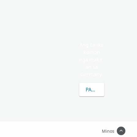
Ang Einike
komon
nga makit-
an sa
Germany.
PAGKAT-ON OG DUGAN
Minos