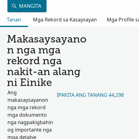
MANGITA
Tanan
Mga Rekord sa Kasaysayan
Mga Profile s
Makasaysayano
n nga mga
rekord nga
nakit-an alang
ni Einike
Ang
IPAKITA ANG TANANG 44,298
makasaysayanon
nga mga rekord
mga dokumento
nga nagpakigbahin
og importante nga
mga detalye