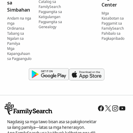
Catalog sa
sa
Center
FamilySearch
Simbahan
Pagpangita sa
Mga
Katigulangan
Andam na nga
Kasabotan sa
Pagpangita sa
mga
Paggamit sa
Genealogy
Ordinansa
FamilySearch
Tabang sa
Pahibalo sa
Ngalan sa
Pagkapribado
Pamilya
Mga
Kapanguhaan
sa Pagpangulo
Nagdasig sa mga tawo bisan asa sa pakigkonektar
sa ilang pamilya—latas sa mga henerasyon.