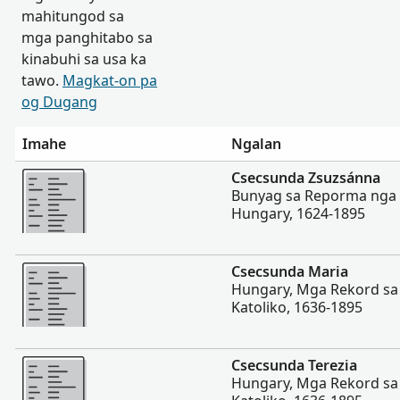
mahitungod sa
mga panghitabo sa
kinabuhi sa usa ka
tawo.
Magkat-on pa
og Dugang
Imahe
Ngalan
Dugang pa
Csecsunda Zsuzsánna
Bunyag sa Reporma nga
Hungary, 1624-1895
Dugang pa
Csecsunda Maria
Hungary, Mga Rekord s
Katoliko, 1636-1895
Dugang pa
Csecsunda Terezia
Hungary, Mga Rekord s