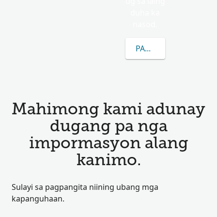
ug sa laing
duha ka
nasod.
PAGKAT-ON OG DUGA
Mahimong kami adunay
dugang pa nga
impormasyon alang
kanimo.
Sulayi sa pagpangita niining ubang mga
kapanguhaan.