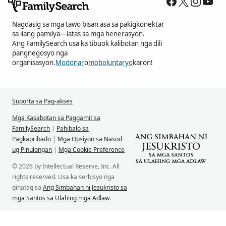
Nagdasig sa mga tawo bisan asa sa pakigkonektar
sa ilang pamilya—latas sa mga henerasyon.
Ang FamilySearch usa ka tibuok kalibotan nga dili
pangnegosyo nga
organisasyon.
Modonar
o
moboluntaryo
karon!
Suporta sa Pag-akses
Mga Kasabotan sa Paggamit sa
FamilySearch
|
Pahibalo sa
Pagkapribado
|
Mga Opsiyon sa Nasod
ug Pinulongan
|
Mga Cookie Preference
© 2026 by Intellectual Reserve, Inc. All
rights reserved. Usa ka serbisyo nga
gihatag sa
Ang Simbahan ni Jesukristo sa
mga Santos sa Ulahing mga Adlaw
.