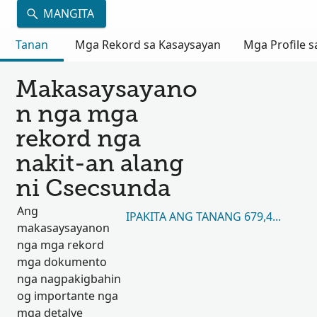
MANGITA
Tanan
Mga Rekord sa Kasaysayan
Mga Profile s
Makasaysayano
n nga mga
rekord nga
nakit-an alang
ni Csecsunda
Ang
IPAKITA ANG TANANG 679,476
makasaysayanon
nga mga rekord
mga dokumento
nga nagpakigbahin
og importante nga
mga detalye