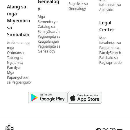
Genealog
Pagsiksik sa
Kahulogan sa
Alang sa
y
Genealogy
Apelyido
mga
Mga
Miyembro
Sementeryo
Legal
Catalog sa
sa
Center
FamilySearch
Simbahan
Pagpangita sa
Mga
Katigulangan
Andam na nga
Kasabotan sa
Pagpangita sa
mga
Paggamit sa
Genealogy
Ordinansa
FamilySearch
Tabang sa
Pahibalo sa
Ngalan sa
Pagkapribado
Pamilya
Mga
Kapanguhaan
sa Pagpangulo