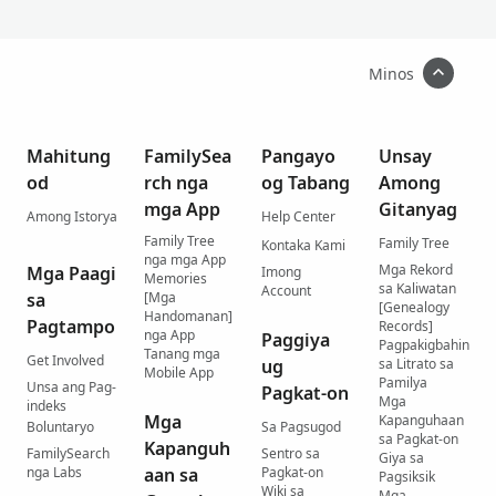
Minos
Mahitung
FamilySea
Pangayo
Unsay
od
rch nga
og Tabang
Among
mga App
Gitanyag
Among Istorya
Help Center
Family Tree
Family Tree
Kontaka Kami
nga mga App
Mga Rekord
Mga Paagi
Imong
Memories
sa Kaliwatan
Account
sa
[Mga
[Genealogy
Handomanan]
Pagtampo
Records]
nga App
Paggiya
Pagpakigbahin
Tanang mga
Get Involved
ug
sa Litrato sa
Mobile App
Pamilya
Unsa ang Pag-
Pagkat-on
Mga
indeks
Mga
Kapanguhaan
Boluntaryo
Sa Pagsugod
sa Pagkat-on
Kapanguh
FamilySearch
Sentro sa
Giya sa
nga Labs
aan sa
Pagkat-on
Pagsiksik
Wiki sa
Mga