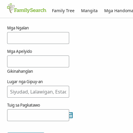
Family Tree
Mangita
Mga Handom
Mga resulta alang ni csecsunda
Mga Ngalan
Mga Apelyido
Gikinahanglan
Lugar nga Gipuy-an
Tuig sa Pagkatawo