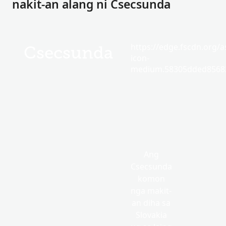
nakit-an alang ni Csecsunda
https://edge.fscdn.org/as
Csecsunda
icon-
medium.58305dded85682
Ang
Csecsunda
komon
nga makit-
an diha sa
Slovakia