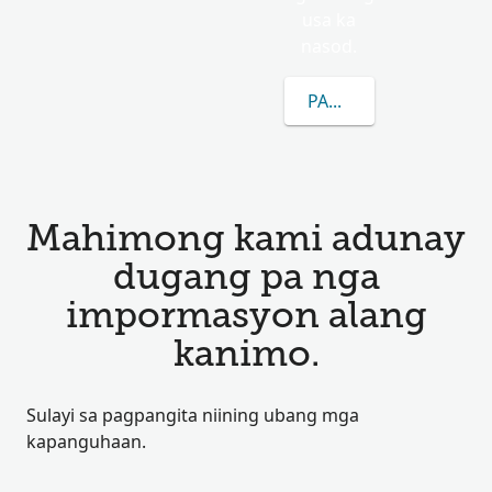
usa ka
nasod.
PAGKAT-ON OG DUGA
Mahimong kami adunay
dugang pa nga
impormasyon alang
kanimo.
Sulayi sa pagpangita niining ubang mga
kapanguhaan.