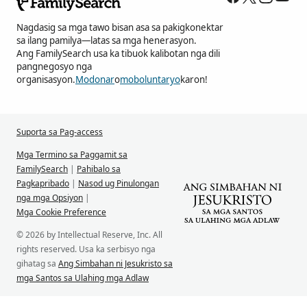
Nagdasig sa mga tawo bisan asa sa pakigkonektar
sa ilang pamilya—latas sa mga henerasyon.
Ang FamilySearch usa ka tibuok kalibotan nga dili
pangnegosyo nga
organisasyon.
Modonar
o
moboluntaryo
karon!
Suporta sa Pag-access
Mga Termino sa Paggamit sa
FamilySearch
|
Pahibalo sa
Pagkapribado
|
Nasod ug Pinulongan
nga mga Opsiyon
|
Mga Cookie Preference
© 2026 by Intellectual Reserve, Inc. All
rights reserved. Usa ka serbisyo nga
gihatag sa
Ang Simbahan ni Jesukristo sa
mga Santos sa Ulahing mga Adlaw