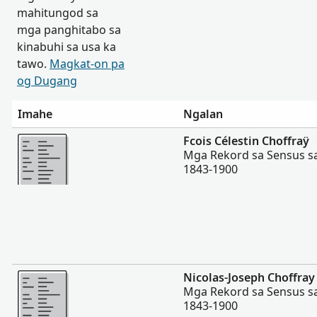
mahitungod sa
mga panghitabo sa
kinabuhi sa usa ka
tawo.
Magkat-on pa
og Dugang
Imahe
Ngalan
Dugang pa
Fcois Célestin Choffraÿ
Mga Rekord sa Sensus s
1843-1900
Dugang pa
Nicolas-Joseph Choffray
Mga Rekord sa Sensus s
1843-1900