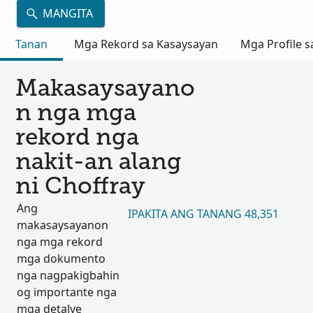
MANGITA
Tanan
Mga Rekord sa Kasaysayan
Mga Profile s
Makasaysayano
n nga mga
rekord nga
nakit-an alang
ni Choffray
Ang
IPAKITA ANG TANANG 48,351
makasaysayanon
nga mga rekord
mga dokumento
nga nagpakigbahin
og importante nga
mga detalye