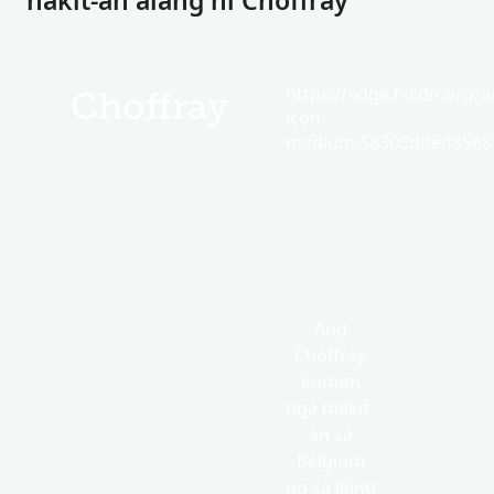
nakit-an alang ni Choffray
https://edge.fscdn.org/as
Choffray
icon-
medium.58305dded85682
Ang
Choffray
komon
nga makit-
an sa
Belgium
ug sa laing