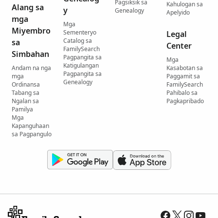
Pagsiksik sa
Kahulogan sa
Alang sa
y
Genealogy
Apelyido
mga
Mga
Miyembro
Sementeryo
Legal
Catalog sa
sa
Center
FamilySearch
Simbahan
Pagpangita sa
Mga
Katigulangan
Andam na nga
Kasabotan sa
Pagpangita sa
mga
Paggamit sa
Genealogy
Ordinansa
FamilySearch
Tabang sa
Pahibalo sa
Ngalan sa
Pagkapribado
Pamilya
Mga
Kapanguhaan
sa Pagpangulo