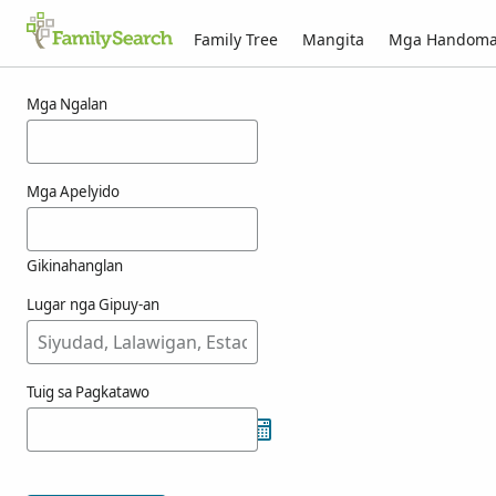
Family Tree
Mangita
Mga Handom
Mga resulta alang ni choffray
Mga Ngalan
Mga Apelyido
Gikinahanglan
Lugar nga Gipuy-an
Tuig sa Pagkatawo