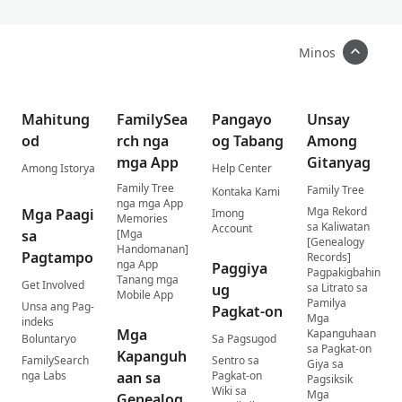
Minos
Mahitung
FamilySea
Pangayo
Unsay
od
rch nga
og Tabang
Among
mga App
Gitanyag
Among Istorya
Help Center
Family Tree
Family Tree
Kontaka Kami
nga mga App
Mga Rekord
Mga Paagi
Imong
Memories
sa Kaliwatan
Account
sa
[Mga
[Genealogy
Handomanan]
Pagtampo
Records]
nga App
Paggiya
Pagpakigbahin
Tanang mga
Get Involved
ug
sa Litrato sa
Mobile App
Pamilya
Unsa ang Pag-
Pagkat-on
Mga
indeks
Mga
Kapanguhaan
Boluntaryo
Sa Pagsugod
sa Pagkat-on
Kapanguh
FamilySearch
Sentro sa
Giya sa
nga Labs
aan sa
Pagkat-on
Pagsiksik
Wiki sa
Mga
Genealog