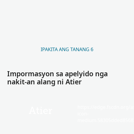
IPAKITA ANG TANANG 6
Impormasyon sa apelyido nga
nakit-an alang ni Atier
https://edge.fscdn.org/as
Atier
icon-
medium.58305dded85682