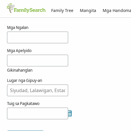
Family Tree
Mangita
Mga Handom
Mga resulta alang ni atier
Mga Ngalan
Mga Apelyido
Gikinahanglan
Lugar nga Gipuy-an
Tuig sa Pagkatawo