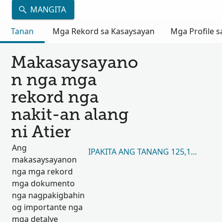
MANGITA
Tanan
Mga Rekord sa Kasaysayan
Mga Profile s
Makasaysayano
n nga mga
rekord nga
nakit-an alang
ni Atier
Ang
IPAKITA ANG TANANG 125,182
makasaysayanon
nga mga rekord
mga dokumento
nga nagpakigbahin
og importante nga
mga detalye