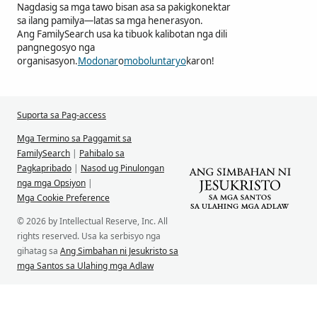
Nagdasig sa mga tawo bisan asa sa pakigkonektar
sa ilang pamilya—latas sa mga henerasyon.
Ang FamilySearch usa ka tibuok kalibotan nga dili
pangnegosyo nga
organisasyon.
Modonar
o
moboluntaryo
karon!
Suporta sa Pag-access
Mga Termino sa Paggamit sa
FamilySearch
|
Pahibalo sa
Pagkapribado
|
Nasod ug Pinulongan
nga mga Opsiyon
|
Mga Cookie Preference
© 2026 by Intellectual Reserve, Inc. All
rights reserved. Usa ka serbisyo nga
gihatag sa
Ang Simbahan ni Jesukristo sa
mga Santos sa Ulahing mga Adlaw