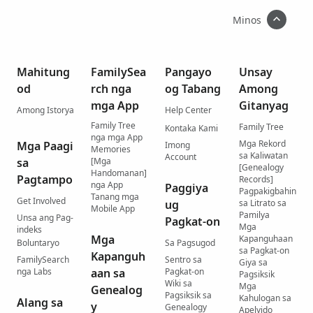
Minos
Mahitung
FamilySea
Pangayo
Unsay
od
rch nga
og Tabang
Among
mga App
Gitanyag
Among Istorya
Help Center
Family Tree
Family Tree
Kontaka Kami
nga mga App
Mga Rekord
Mga Paagi
Imong
Memories
sa Kaliwatan
Account
sa
[Mga
[Genealogy
Handomanan]
Pagtampo
Records]
nga App
Paggiya
Pagpakigbahin
Tanang mga
Get Involved
ug
sa Litrato sa
Mobile App
Pamilya
Unsa ang Pag-
Pagkat-on
Mga
indeks
Mga
Kapanguhaan
Boluntaryo
Sa Pagsugod
sa Pagkat-on
Kapanguh
FamilySearch
Sentro sa
Giya sa
nga Labs
aan sa
Pagkat-on
Pagsiksik
Wiki sa
Mga
Genealog
Pagsiksik sa
Kahulogan sa
Alang sa
y
Genealogy
Apelyido