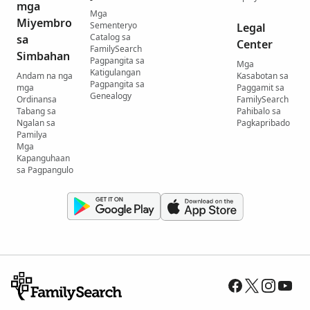
mga
Mga
Miyembro
Sementeryo
Legal
Catalog sa
sa
Center
FamilySearch
Simbahan
Pagpangita sa
Mga
Katigulangan
Andam na nga
Kasabotan sa
Pagpangita sa
mga
Paggamit sa
Genealogy
Ordinansa
FamilySearch
Tabang sa
Pahibalo sa
Ngalan sa
Pagkapribado
Pamilya
Mga
Kapanguhaan
sa Pagpangulo