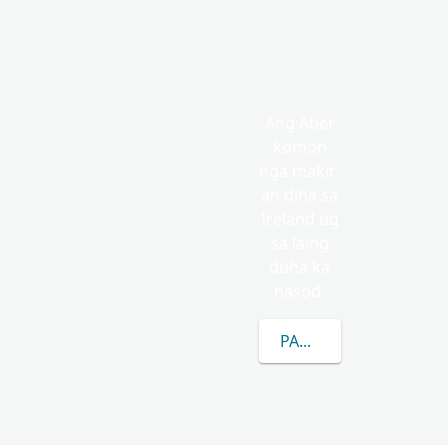
Ang Atier
komon
nga makit-
an diha sa
Ireland ug
sa laing
duha ka
nasod.
PAGKAT-ON OG DUGAN