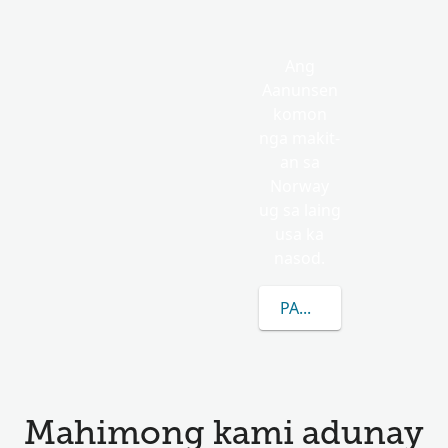
Ang
Aanunsen
komon
nga makit-
an sa
Norway
ug sa laing
usa ka
nasod.
PAGKAT-ON OG DUGA
Mahimong kami adunay