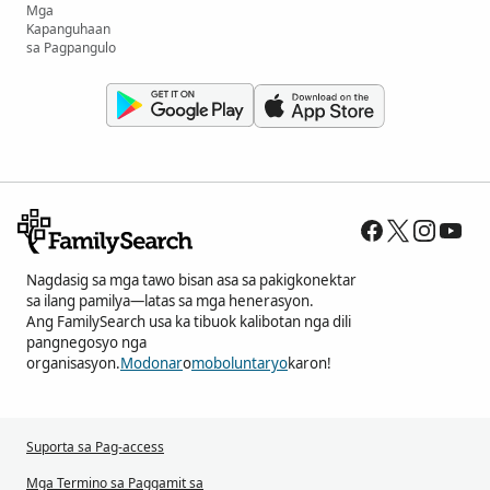
Mga
Kapanguhaan
sa Pagpangulo
Nagdasig sa mga tawo bisan asa sa pakigkonektar
sa ilang pamilya—latas sa mga henerasyon.
Ang FamilySearch usa ka tibuok kalibotan nga dili
pangnegosyo nga
organisasyon.
Modonar
o
moboluntaryo
karon!
Suporta sa Pag-access
Mga Termino sa Paggamit sa