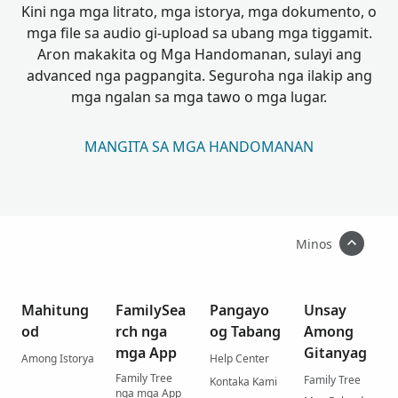
Kini nga mga litrato, mga istorya, mga dokumento, o
mga file sa audio gi-upload sa ubang mga tiggamit.
Aron makakita og Mga Handomanan, sulayi ang
advanced nga pagpangita. Seguroha nga ilakip ang
mga ngalan sa mga tawo o mga lugar.
MANGITA SA MGA HANDOMANAN
Minos
Mahitung
FamilySea
Pangayo
Unsay
od
rch nga
og Tabang
Among
mga App
Gitanyag
Among Istorya
Help Center
Family Tree
Family Tree
Kontaka Kami
nga mga App