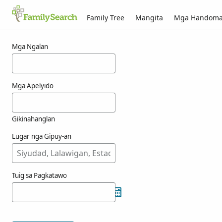
Family Tree
Mangita
Mga Handom
Mga resulta alang ni aanunsen
Mga Ngalan
Mga Apelyido
Gikinahanglan
Lugar nga Gipuy-an
Tuig sa Pagkatawo