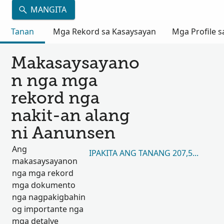
MANGITA
Tanan
Mga Rekord sa Kasaysayan
Mga Profile s
Makasaysayano
n nga mga
rekord nga
nakit-an alang
ni Aanunsen
Ang
IPAKITA ANG TANANG 207,514
makasaysayanon
nga mga rekord
mga dokumento
nga nagpakigbahin
og importante nga
mga detalye