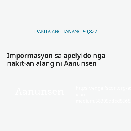
IPAKITA ANG TANANG 50,822
Impormasyon sa apelyido nga
nakit-an alang ni Aanunsen
https://edge.fscdn.org/as
Aanunsen
icon-
medium.58305dded85682