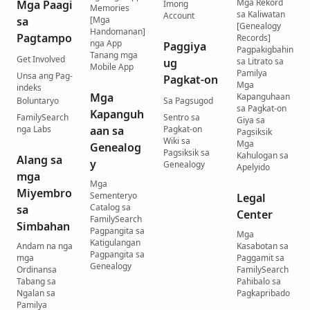
Mga Rekord
Mga Paagi
Imong
Memories
sa Kaliwatan
Account
sa
[Mga
[Genealogy
Handomanan]
Pagtampo
Records]
nga App
Paggiya
Pagpakigbahin
Tanang mga
Get Involved
ug
sa Litrato sa
Mobile App
Pamilya
Unsa ang Pag-
Pagkat-on
Mga
indeks
Mga
Kapanguhaan
Boluntaryo
Sa Pagsugod
sa Pagkat-on
Kapanguh
FamilySearch
Sentro sa
Giya sa
nga Labs
aan sa
Pagkat-on
Pagsiksik
Wiki sa
Mga
Genealog
Pagsiksik sa
Kahulogan sa
Alang sa
y
Genealogy
Apelyido
mga
Mga
Miyembro
Sementeryo
Legal
Catalog sa
sa
Center
FamilySearch
Simbahan
Pagpangita sa
Mga
Katigulangan
Andam na nga
Kasabotan sa
Pagpangita sa
mga
Paggamit sa
Genealogy
Ordinansa
FamilySearch
Tabang sa
Pahibalo sa
Ngalan sa
Pagkapribado
Pamilya