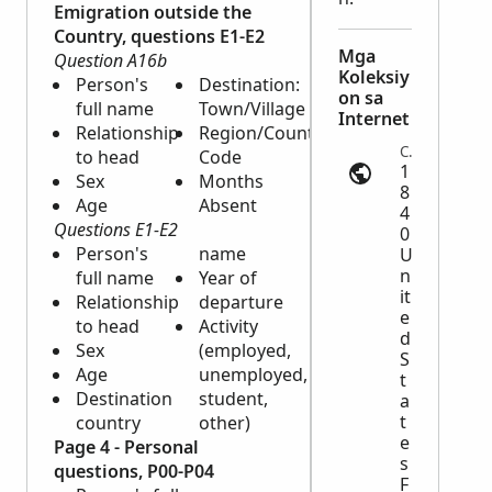
Emigration outside the
Country, questions E1-E2
Mga
Question A16b
Koleksiy
Person's
Destination:
on sa
full name
Town/Village
Internet
Relationship
Region/Country
Census | ancestry.com
to head
Code
1
Sex
Months
8
Age
Absent
4
Questions E1-E2
0
Person's
name
U
n
full name
Year of
it
Relationship
departure
e
to head
Activity
d
Sex
(employed,
S
Age
unemployed,
t
Destination
student,
a
t
country
other)
e
Page 4 - Personal
s
questions, P00-P04
F