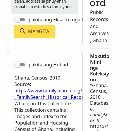
dalan, address sa pinuy-anan,
ord
trabaho, o estado sa kaminyoon
Public
Records
Ipakita ang Eksakto nga Pagpangita
and
MANGITA
Archives
, Ghana
Mokutlo
Niini
Ipakita ang Hubad
nga
Koleksiy
Ghana, Census, 2010
on
Source:
"Ghana,
https://www.familysearch.org/en/wiki/Ghana,_Censu
Census,
_FamilySearch_Historical_Records
2010",
Databas
What is in This Collection?
e.
This collection contains
FamilySe
images and index to the
arch
.
Population and Housing
https://f
Census of Ghana, including