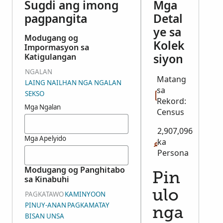
Sugdi ang imong
Mga
pagpangita
Detal
ye sa
Modugang og
Kolek
Impormasyon sa
siyon
Katigulangan
NGALAN
Matang
LAING NAILHAN NGA NGALAN
sa
SEKSO
Rekord:
Mga Ngalan
Census
2,907,096
Mga Apelyido
ka
Persona
Modugang og Panghitabo
Pin
sa Kinabuhi
ulo
PAGKATAWO
KAMINYOON
PINUY-ANAN
PAGKAMATAY
nga
BISAN UNSA