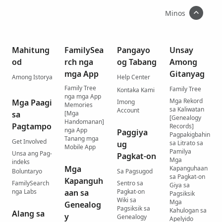
Minos
Mahitung
FamilySea
Pangayo
Unsay
od
rch nga
og Tabang
Among
mga App
Gitanyag
Among Istorya
Help Center
Family Tree
Family Tree
Kontaka Kami
nga mga App
Mga Rekord
Mga Paagi
Imong
Memories
sa Kaliwatan
Account
sa
[Mga
[Genealogy
Handomanan]
Pagtampo
Records]
nga App
Paggiya
Pagpakigbahin
Tanang mga
Get Involved
ug
sa Litrato sa
Mobile App
Pamilya
Unsa ang Pag-
Pagkat-on
Mga
indeks
Mga
Kapanguhaan
Boluntaryo
Sa Pagsugod
sa Pagkat-on
Kapanguh
FamilySearch
Sentro sa
Giya sa
nga Labs
aan sa
Pagkat-on
Pagsiksik
Wiki sa
Mga
Genealog
Pagsiksik sa
Kahulogan sa
Alang sa
y
Genealogy
Apelyido