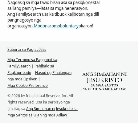
Nagdasig sa mga tawo bisan asa sa pakigkonektar
sa ilang pamilya—latas sa mga henerasyon.
Ang FamilySearch usa ka tibuok kalibotan nga dili
pangnegosyo nga
organisasyon.
Modonar
o
moboluntaryo
karon!
Suporta sa Pag-access
Mga Termino sa Paggamit sa
FamilySearch
|
Pahibalo sa
Pagkapribado
|
Nasod ug Pinulongan
nga mga Opsiyon
|
Mga Cookie Preference
© 2026 by Intellectual Reserve, Inc. All
rights reserved. Usa ka serbisyo nga
gihatag sa
Ang Simbahan ni Jesukristo sa
mga Santos sa Ulahing mga Adlaw