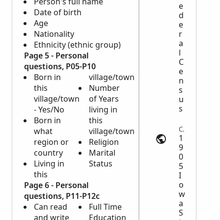
Person's full name
e
Date of birth
d
Age
e
Nationality
r
a
Ethnicity (ethnic group)
l
Page 5 - Personal
C
questions, P05-P10
e
Born in
village/town
n
this
Number
s
village/town
of Years
u
s
- Yes/No
living in
Born in
this
Census | myheritage.com
what
village/town
1
region or
Religion
9
country
Marital
0
Living in
Status
5
this
I
o
Page 6 - Personal
w
questions, P11-P12c
a
Can read
Full Time
S
and write
Education