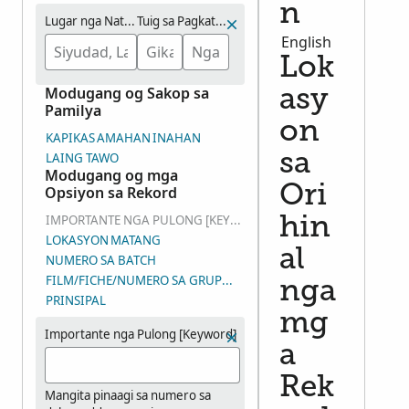
n
Lugar nga Natawhan
Tuig sa Pagkatawo (Bana-bana)
English
Lok
Modugang og Sakop sa
asy
Pamilya
on
KAPIKAS
AMAHAN
INAHAN
LAING TAWO
sa
Modugang og mga
Ori
Opsiyon sa Rekord
IMPORTANTE NGA PULONG [KEYWORD]
hin
LOKASYON
MATANG
al
NUMERO SA BATCH
FILM/FICHE/NUMERO SA GRUPO SA IMAHE (DGS)
nga
PRINSIPAL
mg
Importante nga Pulong [Keyword]
a
Rek
Mangita pinaagi sa numero sa