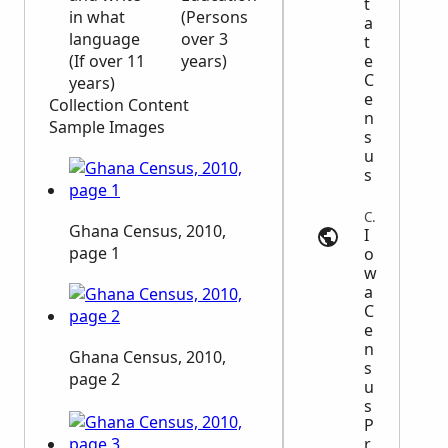
t
in what
(Persons
a
language
over 3
t
(If over 11
years)
e
C
years)
e
Collection Content
n
Sample Images
s
u
s
Census | usgwarchives.net
Ghana Census, 2010,
I
page 1
o
w
a
C
e
n
Ghana Census, 2010,
s
page 2
u
s
P
r