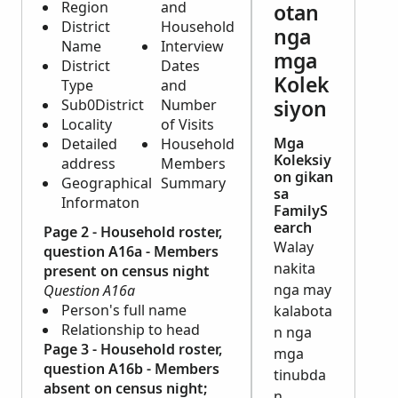
Region
and
otan
District
Household
nga
Name
Interview
mga
District
Dates
Kolek
Type
and
siyon
Sub0District
Number
Locality
of Visits
Mga
Detailed
Household
Koleksiy
address
Members
on gikan
Geographical
Summary
sa
Informaton
FamilyS
earch
Page 2 - Household roster,
Walay
question A16a - Members
nakita
present on census night
nga may
Question A16a
Person's full name
kalabota
Relationship to head
n nga
Page 3 - Household roster,
mga
question A16b - Members
tinubda
absent on census night;
n.