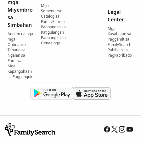
mga
Mga
Miyembro
Sementeryo
Legal
Catalog sa
sa
Center
FamilySearch
Simbahan
Pagpangita sa
Mga
Katigulangan
Andam na nga
Kasabotan sa
Pagpangita sa
mga
Paggamit sa
Genealogy
Ordinansa
FamilySearch
Tabang sa
Pahibalo sa
Ngalan sa
Pagkapribado
Pamilya
Mga
Kapanguhaan
sa Pagpangulo