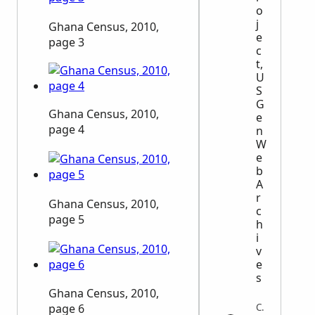
o
j
Ghana Census, 2010,
e
page 3
c
t,
U
S
G
Ghana Census, 2010,
e
page 4
n
W
e
b
A
r
Ghana Census, 2010,
c
page 5
h
i
v
e
s
Ghana Census, 2010,
page 6
Census | 1950census.archives.gov