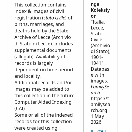
nga
This collection contains
Koleksiy
index & images of civil
on
registration (
stato civile
) of
"Italia,
births, marriages, and
Lecce,
deaths held by the State
Stato
Archive of Lecce (Archivio
Civile
di Stato di Lecce). Includes
(Archivio
supplemental documents
di Stato),
(allegati). Availability of
1901-
records is largely
1941",
Databas
dependent on time period
e with
and locality.
images.
Additional records and/or
FamilySe
images may be added to
arch
.
this collection in the future.
https://f
Computer Aided Indexing
amilysea
(CAI)
rch.org :
Some or all of the indexed
1 May
records for this collection
2026.
were created using
KOPYAHON ANG KIN