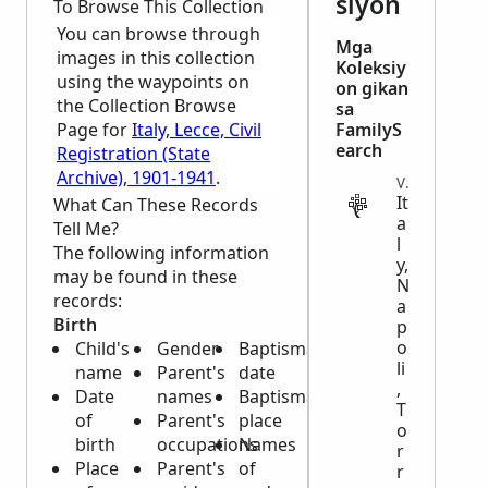
siyon
To Browse This Collection
You can browse through
Mga
images in this collection
Koleksiy
using the waypoints on
on gikan
the Collection Browse
sa
Page for
Italy, Lecce, Civil
FamilyS
earch
Registration (State
Archive), 1901-1941
.
VITAL
It
What Can These Records
a
Tell Me?
l
The following information
y,
may be found in these
N
records:
a
Birth
p
o
Child's
Gender
Baptismal
li
name
Parent's
date
,
Date
names
Baptismal
T
of
Parent's
place
o
birth
occupations
Names
r
Place
Parent's
of
r