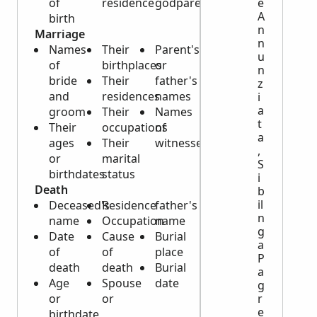
of
residence
godparents
e
A
birth
n
Marriage
n
Names
Their
Parent's
u
of
birthplaces
or
n
bride
Their
father's
z
and
residences
names
i
a
groom
Their
Names
t
Their
occupations
of
a
ages
Their
witnesses
,
or
marital
S
birthdates
status
i
Death
b
il
Deceased's
Residence
father's
n
name
Occupation
name
g
Date
Cause
Burial
a
of
of
place
P
death
death
Burial
a
Age
Spouse
date
g
or
or
r
e
birthdate