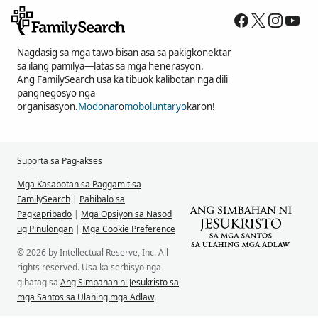
Nagdasig sa mga tawo bisan asa sa pakigkonektar
sa ilang pamilya—latas sa mga henerasyon.
Ang FamilySearch usa ka tibuok kalibotan nga dili
pangnegosyo nga
organisasyon.
Modonar
o
moboluntaryo
karon!
Suporta sa Pag-akses
Mga Kasabotan sa Paggamit sa
FamilySearch
|
Pahibalo sa
Pagkapribado
|
Mga Opsiyon sa Nasod
ug Pinulongan
|
Mga Cookie Preference
© 2026 by Intellectual Reserve, Inc. All
rights reserved. Usa ka serbisyo nga
gihatag sa
Ang Simbahan ni Jesukristo sa
mga Santos sa Ulahing mga Adlaw
.