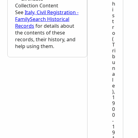
h
Collection Content
i
See
Italy, Civil Registration -
s
FamilySearch Historical
t
Records
for details about
r
the contents of these
o
(
records, their history, and
T
help using them.
ri
b
u
n
a
l
e
),
1
9
0
0
-
1
9