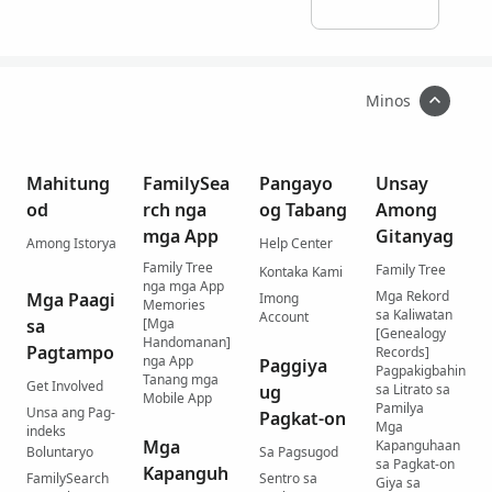
Minos
Mahitung
FamilySea
Pangayo
Unsay
od
rch nga
og Tabang
Among
mga App
Gitanyag
Among Istorya
Help Center
Family Tree
Family Tree
Kontaka Kami
nga mga App
Mga Rekord
Mga Paagi
Imong
Memories
sa Kaliwatan
Account
sa
[Mga
[Genealogy
Handomanan]
Pagtampo
Records]
nga App
Paggiya
Pagpakigbahin
Tanang mga
Get Involved
ug
sa Litrato sa
Mobile App
Pamilya
Unsa ang Pag-
Pagkat-on
Mga
indeks
Mga
Kapanguhaan
Boluntaryo
Sa Pagsugod
sa Pagkat-on
Kapanguh
FamilySearch
Sentro sa
Giya sa