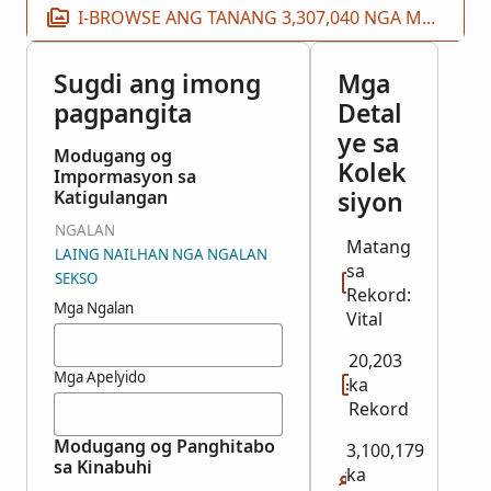
I-BROWSE ANG TANANG 3,307,040 NGA MGA IMAHE
Sugdi ang imong
Mga
pagpangita
Detal
ye sa
Modugang og
Kolek
Impormasyon sa
siyon
Katigulangan
NGALAN
Matang
LAING NAILHAN NGA NGALAN
sa
SEKSO
Rekord:
Mga Ngalan
Vital
20,203
Mga Apelyido
ka
Rekord
Modugang og Panghitabo
3,100,179
sa Kinabuhi
ka