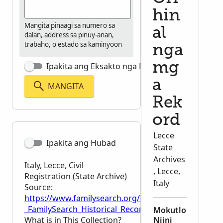
hin
Mangita pinaagi sa numero sa
al
dalan, address sa pinuy-anan,
trabaho, o estado sa kaminyoon
nga
mg
Ipakita ang Eksakto nga Pagpangita
a
MANGITA
Rek
ord
Lecce
Ipakita ang Hubad
State
Archives
Italy, Lecce, Civil
, Lecce,
Registration (State Archive)
Italy
Source:
https://www.familysearch.org/en/wiki/Italy,_Lecce,_Ci
_FamilySearch_Historical_Records
Mokutlo
What is in This Collection?
Niini