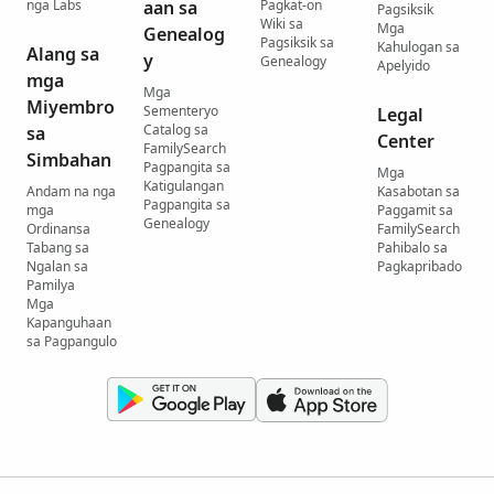
nga Labs
aan sa
Pagkat-on
Pagsiksik
Wiki sa
Mga
Genealog
Pagsiksik sa
Kahulogan sa
Alang sa
y
Genealogy
Apelyido
mga
Mga
Miyembro
Sementeryo
Legal
Catalog sa
sa
Center
FamilySearch
Simbahan
Pagpangita sa
Mga
Katigulangan
Andam na nga
Kasabotan sa
Pagpangita sa
mga
Paggamit sa
Genealogy
Ordinansa
FamilySearch
Tabang sa
Pahibalo sa
Ngalan sa
Pagkapribado
Pamilya
Mga
Kapanguhaan
sa Pagpangulo