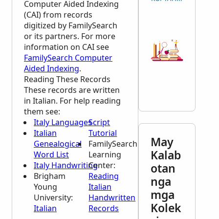
Computer Aided Indexing
(CAI) from records
digitized by FamilySearch
or its partners. For more
information on CAI see
FamilySearch Computer
Aided Indexing
.
Reading These Records
These records are written
in Italian. For help reading
them see:
Italy Languages
Script
Italian
Tutorial
May
Genealogical
FamilySearch
Kalab
Word List
Learning
Italy Handwriting
Center
:
otan
Brigham
Reading
nga
Young
Italian
mga
University:
Handwritten
Kolek
Italian
Records