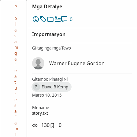
Mga Detalye
P
i
p
0
il
a
Impormasyon
s
a
m
Gi-tag nga mga Tawo
g
a
Warner Eugene Gordon
f
e
a
Gitampo Pinaagi Ni
t
Elaine B Kemp
u
E
r
Marso 10, 2015
e
s
Filename
a
story.txt
F
a
130
0
m
il