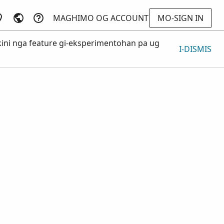
MAGHIMO OG ACCOUNT
MO-SIGN IN
ini nga feature gi-eksperimentohan pa ug
I-DISMIS