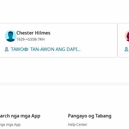
Chester Hilmes
Lalaki
1929–
•
G35B-7RH
TAWO
TAN-AWON ANG DAPIT NGA GILUBNGAN
arch nga mga App
Pangayo og Tabang
 nga mga App
Help Center