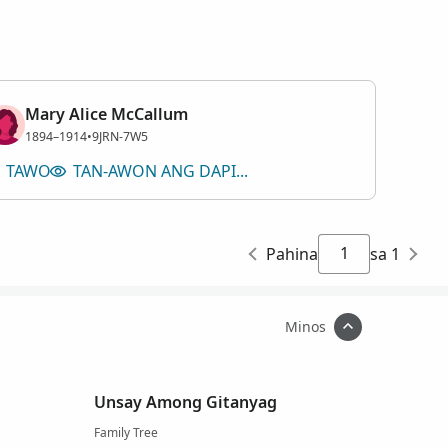
Mary Alice McCallum
Babaye
1894–1914
•
9JRN-7W5
TAWO
TAN-AWON ANG DAPIT NGA GILUBNGAN
Pahina
sa 1
Minos
Unsay Among Gitanyag
Family Tree