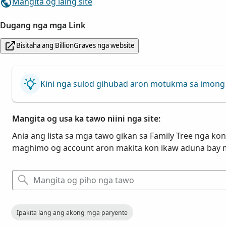
Mangita og laing site
Dugang nga mga Link
Bisitaha ang BillionGraves nga website
Kini nga sulod gihubad aron motukma sa imong 
Mangita og usa ka tawo niini nga site:
Ania ang lista sa mga tawo gikan sa Family Tree nga kone
maghimo og account aron makita kon ikaw aduna bay 
Ipakita lang ang akong mga paryente