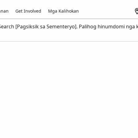
anan
Get Involved
Mga Kalihokan
earch [Pagsiksik sa Sementeryo]. Palihog hinumdomi nga k