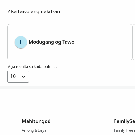
2 ka tawo ang nakit-an
Modugang og Tawo
Mga resulta sa kada pahina:
Mahitungod
FamilySe
Among Istorya
Family Tree