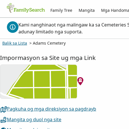
Family Tree
Mangita
Mga Handom
Kami nanghinaot nga malingaw ka sa Cemeteries S
adunay limitado nga suporta.
Balik sa Lista
> Adams Cemetery
Impormasyon sa Site ug mga Link
Pagkuha og mga direksiyon sa pagdrayb
Mangita og duol nga site