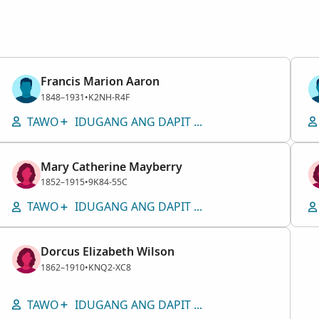
Francis Marion Aaron
Lalaki
1848–1931
•
K2NH-R4F
TAWO
IDUGANG ANG DAPIT NGA GILUBNGAN
Mary Catherine Mayberry
Babaye
1852–1915
•
9K84-55C
TAWO
IDUGANG ANG DAPIT NGA GILUBNGAN
Dorcus Elizabeth Wilson
Babaye
1862–1910
•
KNQ2-XC8
TAWO
IDUGANG ANG DAPIT NGA GILUBNGAN