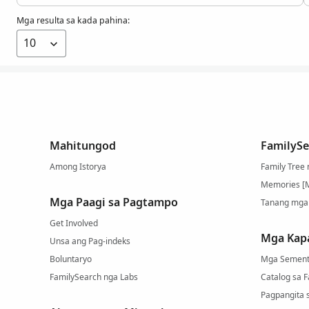
Mga resulta sa kada pahina:
Mahitungod
FamilySe
Among Istorya
Family Tree
Memories [
Mga Paagi sa Pagtampo
Tanang mga
Get Involved
Mga Kap
Unsa ang Pag-indeks
Boluntaryo
Mga Sement
FamilySearch nga Labs
Catalog sa 
Pagpangita 