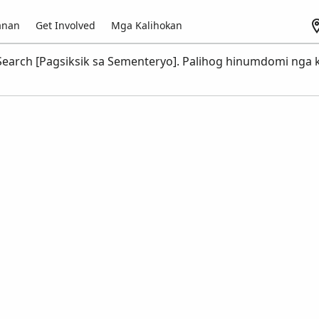
anan
Get Involved
Mga Kalihokan
earch [Pagsiksik sa Sementeryo]. Palihog hinumdomi nga k