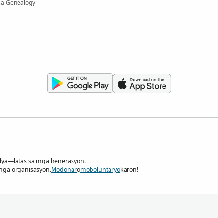
sa Genealogy
ilya—latas sa mga henerasyon.
 nga organisasyon.
Modonar
o
moboluntaryo
karon!