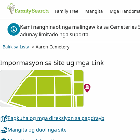
Family Tree
Mangita
Mga Handom
Kami nanghinaot nga malingaw ka sa Cemeteries S
adunay limitado nga suporta.
Balik sa Lista
> Aaron Cemetery
Impormasyon sa Site ug mga Link
Pagkuha og mga direksiyon sa pagdrayb
Mangita og duol nga site