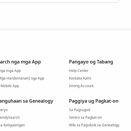
arch nga mga App
Pangayo og Tabang
 nga mga App
Help Center
Mga Handomanan] nga App
Kontaka Kami
 Mobile App
Imong Account
anguhaan sa Genealogy
Paggiya ug Pagkat-on
eryo
Sa Pagsugod
FamilySearch
Sentro sa Pagkat-on
sa Katigulangan
Wiki sa Pagsiksik sa Genealogy