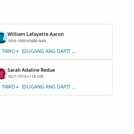
William Lafayette Aaron
Lalaki
1859–1900
•
KNBB-N4N
TAWO
IDUGANG ANG DAPIT NGA GILUBNGAN
Sarah Adaline Redue
Babaye
1827–1913
•
L118-2VB
TAWO
IDUGANG ANG DAPIT NGA GILUBNGAN