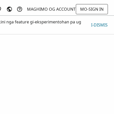
MAGHIMO OG ACCOUNT
MO-SIGN IN
ini nga feature gi-eksperimentohan pa ug
I-DISMIS