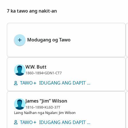
7 ka tawo ang nakit-an
Modugang og Tawo
W.W. Butt
Lalaki
1860–1894
•
GDN1-CT7
TAWO
IDUGANG ANG DAPIT NGA GILUBNGAN
James “Jim” Wilson
Lalaki
1816–1898
•
KL6D-37T
L
a
i
n
g
N
a
i
l
h
a
n
n
g
a
N
g
a
l
a
n
:
J
i
m
W
i
l
s
o
n
TAWO
IDUGANG ANG DAPIT NGA GILUBNGAN