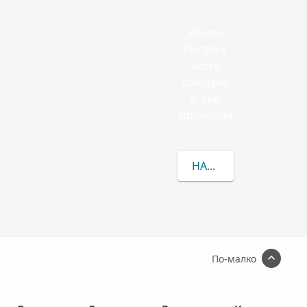
Името
Purtile е
често
срещано
в/във
Ирландия
.
НАУЧЕТЕ ПОВЕЧЕ ЗА 
По-малко