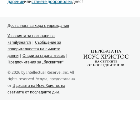
дарение
или
станете доброволец
днес!
Достъпност за хора с увреждания
Условията за ползване на
FamilySearch
|
Съобщение за
поверителността на личните
данни
|
Опции за страна и език
|
Предпочитания за „бисквитки“
© 2026 by Intellectual Reserve, Inc. All
rights reserved. Услуга, предоставена
от
Църквата на Исус Христос на
светиите от последните дни
.