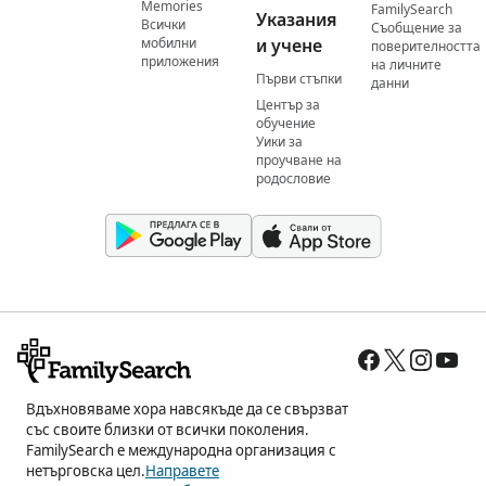
Memories
FamilySearch
Указания
Всички
Съобщение за
мобилни
и учене
поверителността
приложения
на личните
Първи стъпки
данни
Център за
обучение
Уики за
проучване на
родословие
Вдъхновяваме хора навсякъде да се свързват
със своите близки от всички поколения.
FamilySearch е международна организация с
нетърговска цел.
Направете