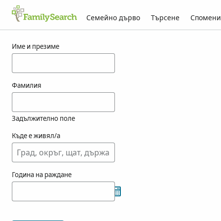
Семейно дърво
Търсене
Спомени
Резултати за purtile
Име и презиме
Фамилия
Задължително поле
Къде е живял/а
Година на раждане