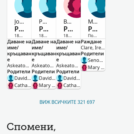
John
Patrick
Bridget
Maurice
Purtile
Purtile
Purtile
Purtile
1831-Починал/а
1834-Починал/а
1839-Починал/а
Починал/а
Даване на
мъж
Даване на
мъж
Даване на
жена
Раждане
мъж
име/
име/
име/
Clare, Ireland
кръщаван
кръщаван
кръщаван
Родители
е
е
е
Senon Purtile
Askeaton,Limerick,Ireland
Askeaton,Limerick,Ireland
Askeaton,Limerick,Ireland
Mary Purtile Purtile
Родители
Родители
Родители
David Purtill
David Purtile
David Purtill
Catharine Meehen
Mary Meehen
Catharine Meehen
ВИЖ ВСИЧКИТЕ 321 697
Спомени,