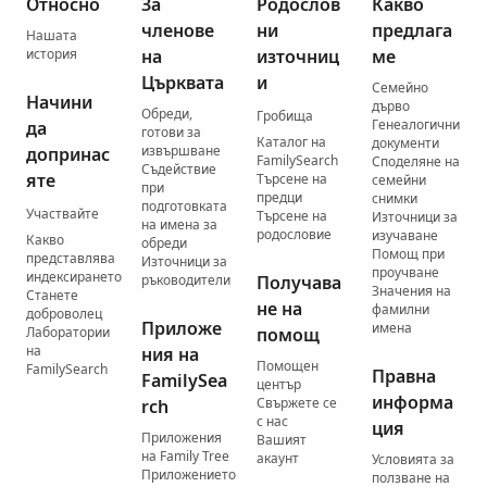
Относно
За
Родослов
Какво
членове
ни
предлага
Нашата
история
на
източниц
ме
Църквата
и
Семейно
Начини
дърво
Обреди,
Гробища
Генеалогични
да
готови за
Каталог на
документи
извършване
допринас
FamilySearch
Споделяне на
Съдействие
яте
Търсене на
семейни
при
предци
снимки
подготовката
Участвайте
Търсене на
Източници за
на имена за
родословие
изучаване
Какво
обреди
Помощ при
представлява
Източници за
проучване
индексирането
ръководители
Получава
Значения на
Станете
не на
фамилни
доброволец
Приложе
имена
Лаборатории
помощ
на
ния на
Помощен
FamilySearch
Правна
FamilySea
център
информа
Свържете се
rch
с нас
ция
Приложения
Вашият
на Family Tree
акаунт
Условията за
Приложението
ползване на