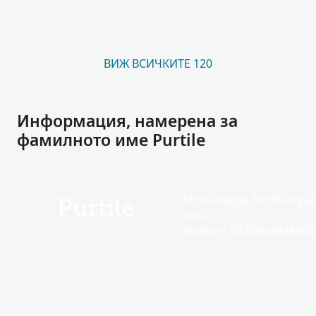
ВИЖ ВСИЧКИТЕ 120
Информация, намерена за
фамилното име Purtile
https://edge.fscdn.org/as
Purtile
icon-
medium.58305dded85682