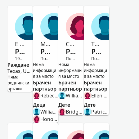
E Benet
Michael
Catharine
Thomas
Purtile
Purtile
Purtile
Purtile
1919-Починал/а
Починал/а
Починал/а
Починал/а
Раждане
мъж
мъж
жена
мъж
Няма
Няма
Няма
Texas, United States
информаци
информаци
информаци
я за място
я за място
я за място
Няма
Брачен
Брачен
Брачен
роднински
партньор
партньор
партньор
връзки
Rebecca White
William Hammond
Ellen Mcnamara
Деца
Дете
Дете
William Purtile
Bridget Hammond
Patrick Purtile
Honoria Purtile