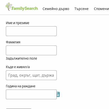
Семейно дърво
Търсене
Спомени
Резултати за orvietani
Име и презиме
Фамилия
Задължително поле
Къде е живял/а
Година на раждане