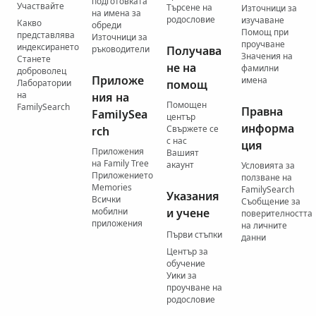
подготовката
Участвайте
Търсене на
Източници за
на имена за
родословие
изучаване
Какво
обреди
Помощ при
представлява
Източници за
проучване
индексирането
ръководители
Получава
Значения на
Станете
не на
фамилни
доброволец
Приложе
имена
Лаборатории
помощ
на
ния на
Помощен
FamilySearch
Правна
FamilySea
център
информа
Свържете се
rch
с нас
ция
Приложения
Вашият
на Family Tree
акаунт
Условията за
Приложението
ползване на
Memories
FamilySearch
Указания
Всички
Съобщение за
мобилни
и учене
поверителността
приложения
на личните
Първи стъпки
данни
Център за
обучение
Уики за
проучване на
родословие