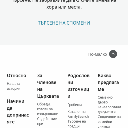
търсене. Не забравяйте да включите имена на
хора или места.
ТЪРСЕНЕ НА СПОМЕНИ
По-малко
Относно
За
Родослов
Какво
членове
ни
предлага
Нашата
история
на
източниц
ме
Църквата
и
Семейно
Начини
дърво
Обреди,
Гробища
Генеалогични
да
готови за
Каталог на
документи
извършване
допринас
FamilySearch
Споделяне на
Съдействие
яте
Търсене на
семейни
при
предци
снимки