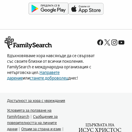
Вдъхновяваме хора навсякъде да се свързват
със своите близки от всички поколения.
FamilySearch е международна организация с
нетърговска цел.
Направете
дарение
или
станете доброволец
днес!
Достъпност за хора с увреждания
Условията за ползване на
FamilySearch
|
Съобщение за
поверителността на личните
данни
|
Опции за страна и език
|