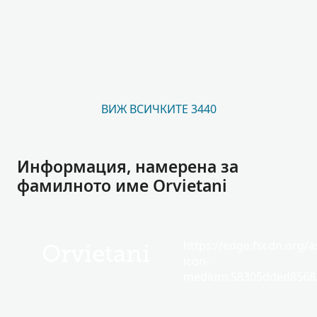
ВИЖ ВСИЧКИТЕ 3440
Информация, намерена за
фамилното име Orvietani
https://edge.fscdn.org/as
Orvietani
icon-
medium.58305dded85682