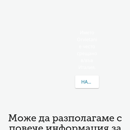
Името
Orvietani
е често
срещано
в/във
Италия.
НАУЧЕТЕ ПОВЕЧЕ ЗА 
Може да разполагаме с
повече информация за