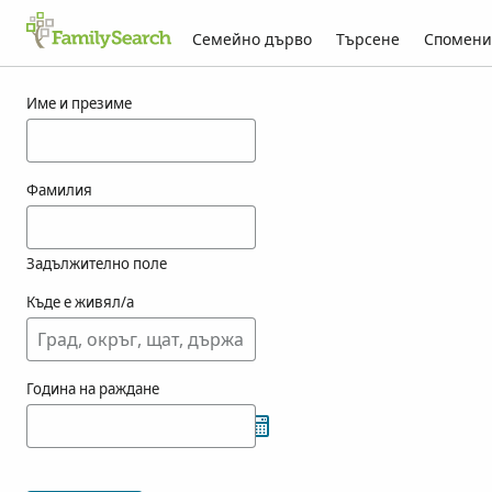
Семейно дърво
Търсене
Спомени
Резултати за munzler
Име и презиме
Фамилия
Задължително поле
Къде е живял/а
Година на раждане