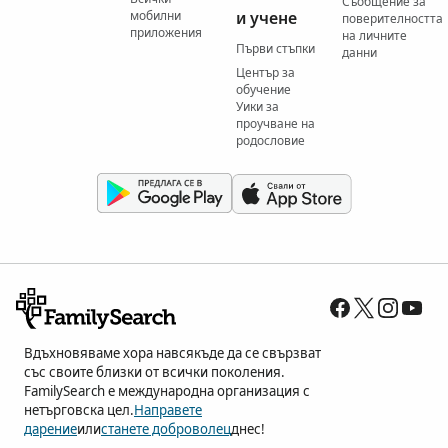
Съобщение за
мобилни
и учене
поверителността
приложения
на личните
Първи стъпки
данни
Център за
обучение
Уики за
проучване на
родословие
Вдъхновяваме хора навсякъде да се свързват
със своите близки от всички поколения.
FamilySearch е международна организация с
нетърговска цел.
Направете
дарение
или
станете доброволец
днес!