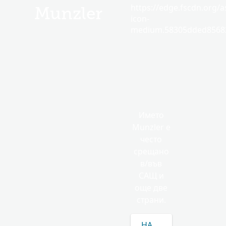
https://edge.fscdn.org/as
Munzler
icon-
medium.58305dded85682
Името
Munzler е
често
срещано
в/във
САЩ и
още две
страни.
НАУЧЕТЕ ПОВЕЧЕ ЗА