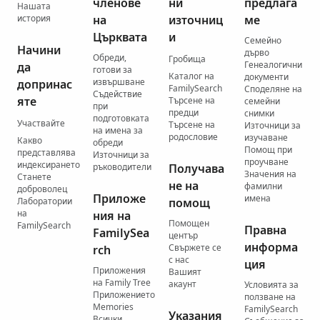
членове
ни
предлага
Нашата
история
на
източниц
ме
Църквата
и
Семейно
Начини
дърво
Обреди,
Гробища
Генеалогични
да
готови за
Каталог на
документи
извършване
допринас
FamilySearch
Споделяне на
Съдействие
яте
Търсене на
семейни
при
предци
снимки
подготовката
Участвайте
Търсене на
Източници за
на имена за
родословие
изучаване
Какво
обреди
Помощ при
представлява
Източници за
проучване
индексирането
ръководители
Получава
Значения на
Станете
не на
фамилни
доброволец
Приложе
имена
Лаборатории
помощ
на
ния на
Помощен
FamilySearch
Правна
FamilySea
център
информа
Свържете се
rch
с нас
ция
Приложения
Вашият
на Family Tree
акаунт
Условията за
Приложението
ползване на
Memories
FamilySearch
Указания
Всички