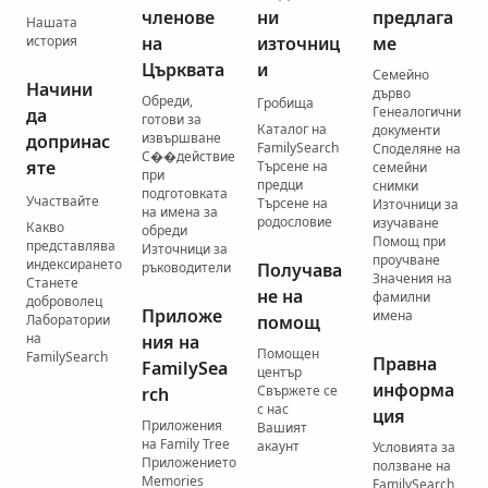
членове
ни
предлага
Нашата
история
на
източниц
ме
Църквата
и
Семейно
Начини
дърво
Обреди,
Гробища
Генеалогични
да
готови за
Каталог на
документи
извършване
допринас
FamilySearch
Споделяне на
С��действие
яте
Търсене на
семейни
при
предци
снимки
подготовката
Участвайте
Търсене на
Източници за
на имена за
родословие
изучаване
Какво
обреди
Помощ при
представлява
Източници за
проучване
индексирането
ръководители
Получава
Значения на
Станете
не на
фамилни
доброволец
Приложе
имена
Лаборатории
помощ
на
ния на
Помощен
FamilySearch
Правна
FamilySea
център
информа
Свържете се
rch
с нас
ция
Приложения
Вашият
на Family Tree
акаунт
Условията за
Приложението
ползване на
Memories
FamilySearch