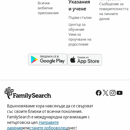
Указания
Всички
Съобщение за
мобилни
и учене
поверителността
приложения
на личните
Първи стъпки
данни
Център за
обучение
Уики за
проучване на
родословие
Вдъхновяваме хора навсякъде да се свързват
със своите близки от всички поколения.
FamilySearch е международна организация с
нетърговска цел.
Направете
дарение
или
станете доброволец
днес!