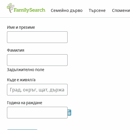
Семейно дърво
Търсене
Спомени
Резултати за korzov
Име и презиме
Фамилия
Задължително поле
Къде е живял/а
Година на раждане