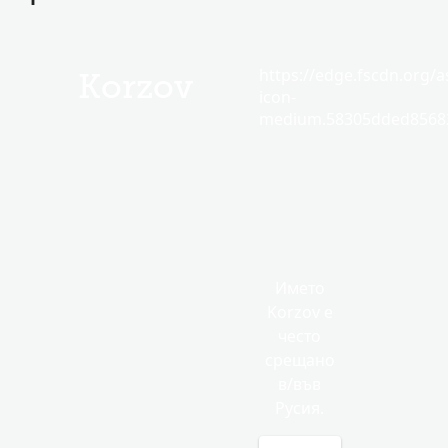
https://edge.fscdn.org/as
Korzov
icon-
medium.58305dded85682
Името
Korzov е
често
срещано
в/във
Русия.