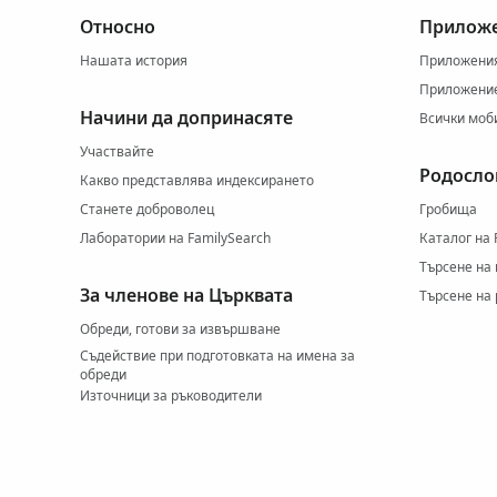
Относно
Приложе
Нашата история
Приложения 
Приложение
Начини да допринасяте
Всички моб
Участвайте
Родосло
Какво представлява индексирането
Станете доброволец
Гробища
Лаборатории на FamilySearch
Каталог на 
Търсене на
За членове на Църквата
Търсене на
Обреди, готови за извършване
Съдействие при подготовката на имена за
обреди
Източници за ръководители