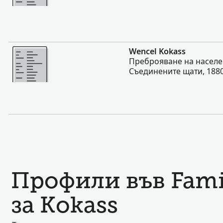
Повече
Wencel Kokass
Преброяване на населе
Съединените щати, 188
Профили във Fami
за Kokass