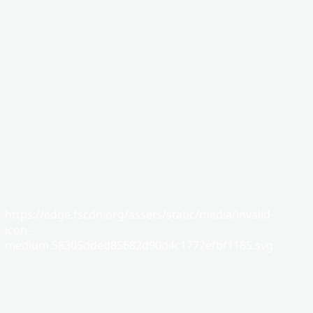
https://edge.fscdn.org/assets/static/media/invalid-
icon-
medium.58305dded85682d90d4c1772efbf1185.svg