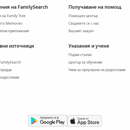
ния на FamilySearch
Получаване на помощ
на Family Tree
Помощен център
то Memories
Свържете се с нас
илни приложения
Вашият акаунт
вни източници
Указания и учене
Първи стъпки
FamilySearch
Център за обучение
 предци
Уики за проучване на родословие
 родословие