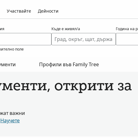
Участвайте
Дейности
ия
Къде е живял/а
Година на 
ително поле
ументи
Профили във Family Tree
менти, открити за
ржат важни
.
Научете