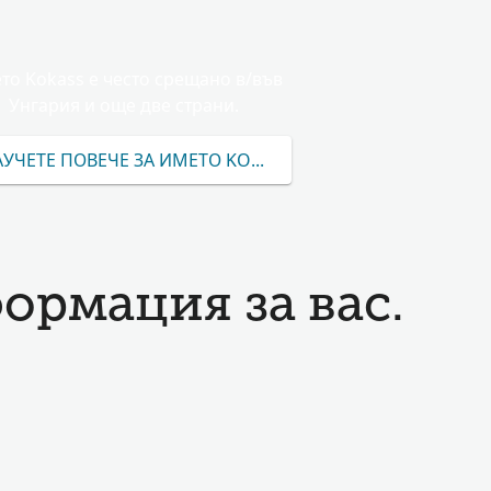
то Kokass е често срещано в/във
Унгария и още две страни.
АУЧЕТЕ ПОВЕЧЕ ЗА ИМЕТО KOKASS
ормация за вас.