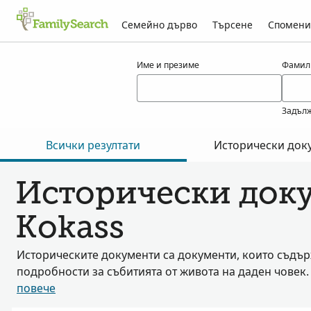
Семейно дърво
Търсене
Спомени
Резултати за kokass
Име и презиме
Фамил
Задълж
Всички резултати
Исторически док
Исторически доку
Kokass
Историческите документи са документи, които съдъ
подробности за събитията от живота на даден човек
повече