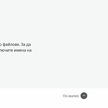
о файлове. За да
ключите имена на
По-малко