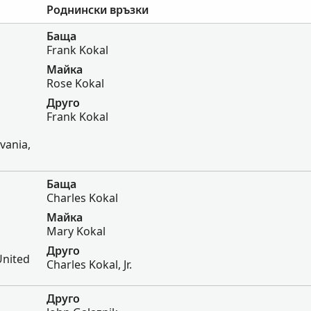
Роднински връзки
Баща
Frank Kokal
Майка
Rose Kokal
Друго
Frank Kokal
vania,
Баща
Charles Kokal
Майка
Mary Kokal
Друго
United
Charles Kokal, Jr.
Друго