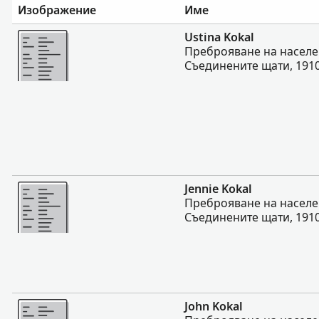
Изображение
Име
Повече
Ustina Kokal
Преброяване на населе
Съединените щати, 191
Повече
Jennie Kokal
Преброяване на населе
Съединените щати, 191
Повече
John Kokal