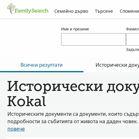
Семейно дърво
Търсене
Спомени
Резултати за kokal
Име и презиме
Фамил
Задълж
Всички резултати
Исторически док
Исторически доку
Kokal
Историческите документи са документи, които съдъ
подробности за събитията от живота на даден човек
повече