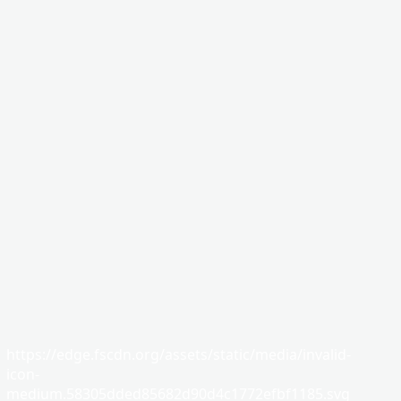
https://edge.fscdn.org/assets/static/media/invalid-
icon-
medium.58305dded85682d90d4c1772efbf1185.svg