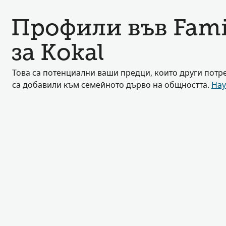
Профили във Fami
за Kokal
Това са потенциални ваши предци, които други потр
са добавили към семейното дърво на общността.
Нау