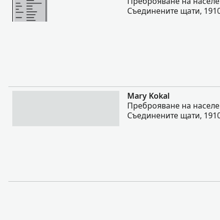
Преброяване на населе
Съединените щати, 191
Повече
Mary Kokal
Преброяване на населе
Съединените щати, 191