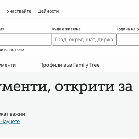
Участвайте
Дейности
ия
Къде е живял/а
Година на 
ително поле
ументи
Профили във Family Tree
менти, открити за
ржат важни
.
Научете