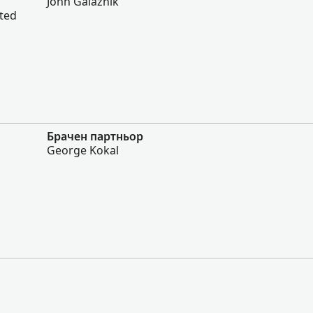
John Galaznik
ited
Брачен партньор
George Kokal