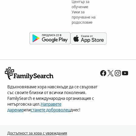
Център за
обучение
Уики за
проучване на
родословие
Вдъхновяваме хора навсякъде да се свързват
със своите близки от всички поколения.
FamilySearch е международна организация с
нетърговска цел.
Направете
дарение
или
станете доброволец
днес!
Достъпност за хора с увреждания