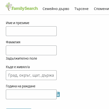
Семейно дърво
Търсене
Спомени
Резултати за koebele
Име и презиме
Фамилия
Задължително поле
Къде е живял/а
Година на раждане