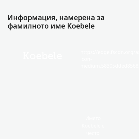
Информация, намерена за
фамилното име Koebele
https://edge.fscdn.org/as
Koebele
icon-
medium.58305dded85682
Името
Koebele е
често