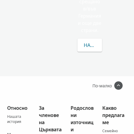
срещано
в/във
Германия
и още две
страни.
НАУЧЕТЕ ПОВЕЧЕ ЗА
По-малко
Относно
За
Родослов
Какво
членове
ни
предлага
Нашата
история
на
източниц
ме
Църквата
и
Семейно