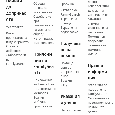
Начини
дърво
Обреди,
Гробища
Генеалогични
да
готови за
Каталог на
документи
извършване
допринас
FamilySearch
Споделяне на
Съдействие
яте
Търсене на
семейни
при
предци
снимки
подготовката
Участвайте
Търсене на
Източници за
на имена за
родословие
изучаване
Какво
обреди
Помощ при
представлява
Източници за
проучване
индексирането
ръководители
Получава
Значения на
Станете
не на
фамилни
доброволец
Приложе
имена
Лаборатории
помощ
на
ния на
Помощен
FamilySearch
Правна
FamilySea
център
информа
Свържете се
rch
с нас
ция
Приложения
Вашият
на Family Tree
акаунт
Условията за
Приложението
ползване на
Memories
FamilySearch
Указания
Всички
Съобщение за
мобилни
и учене
поверителността
приложения
на личните
Първи стъпки
данни