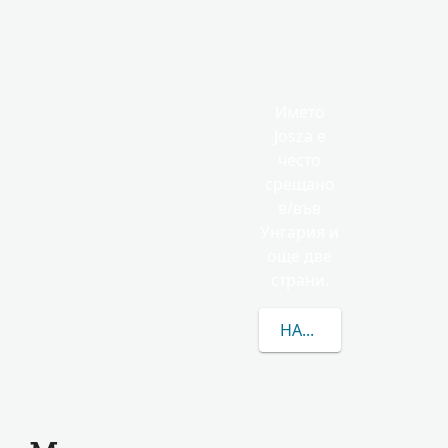
Името
Josza е
често
срещано
в/във
Унгария и
още две
страни.
НАУЧЕТЕ ПОВЕЧЕ ЗА 