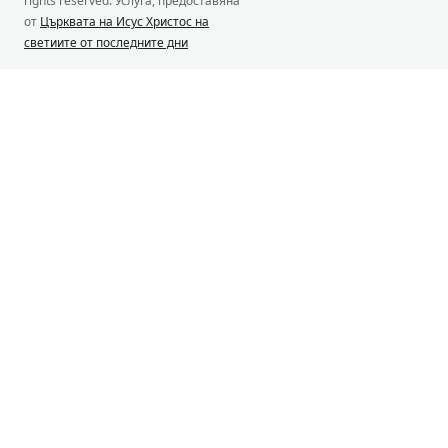
rights reserved. Услуга, предоставяна
от
Църквата на Исус Христос на
светиите от последните дни