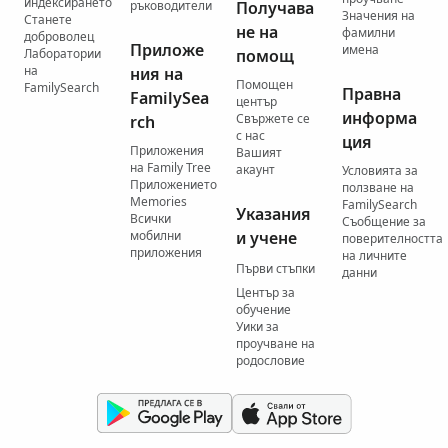
индексирането
ръководители
Получава
Значения на
Станете
не на
фамилни
доброволец
Приложе
имена
Лаборатории
помощ
на
ния на
Помощен
FamilySearch
Правна
FamilySea
център
информа
Свържете се
rch
с нас
ция
Приложения
Вашият
на Family Tree
акаунт
Условията за
Приложението
ползване на
Memories
FamilySearch
Указания
Всички
Съобщение за
мобилни
и учене
поверителността
приложения
на личните
Първи стъпки
данни
Център за
обучение
Уики за
проучване на
родословие