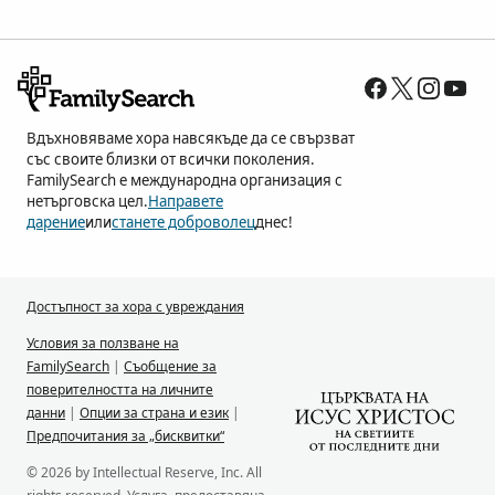
Вдъхновяваме хора навсякъде да се свързват
със своите близки от всички поколения.
FamilySearch е международна организация с
нетърговска цел.
Направете
дарение
или
станете доброволец
днес!
Достъпност за хора с увреждания
Условия за ползване на
FamilySearch
|
Съобщение за
поверителността на личните
данни
|
Опции за страна и език
|
Предпочитания за „бисквитки“
© 2026 by Intellectual Reserve, Inc. All