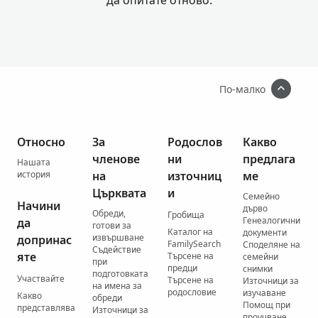
да опитате отново.
По-малко
Относно
За
Родослов
Какво
членове
ни
предлага
Нашата
история
на
източниц
ме
Църквата
и
Семейно
Начини
дърво
Обреди,
Гробища
Генеалогични
да
готови за
Каталог на
документи
извършване
допринас
FamilySearch
Споделяне на
Съдействие
яте
Търсене на
семейни
при
предци
снимки
подготовката
Участвайте
Търсене на
Източници за
на имена за
родословие
изучаване
Какво
обреди
Помощ при
представлява
Източници за
проучване