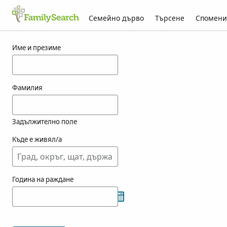
Семейно дърво
Търсене
Спомени
Резултати за josza
Име и презиме
Фамилия
Задължително поле
Къде е живял/а
Година на раждане