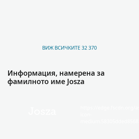
ВИЖ ВСИЧКИТЕ 32 370
Информация, намерена за
фамилното име Josza
https://edge.fscdn.org/as
Josza
icon-
medium.58305dded85682