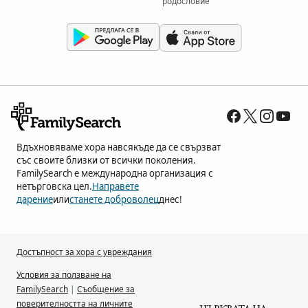
родословие
Вдъхновяваме хора навсякъде да се свързват
със своите близки от всички поколения.
FamilySearch е международна организация с
нетърговска цел.
Направете
дарение
или
станете доброволец
днес!
Достъпност за хора с увреждания
Условия за ползване на
FamilySearch
|
Съобщение за
поверителността на личните