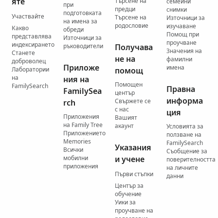
яте
Търсене на
семейни
при
предци
снимки
подготовката
Участвайте
Търсене на
Източници за
на имена за
родословие
изучаване
Какво
обреди
Помощ при
представлява
Източници за
проучване
индексирането
ръководители
Получава
Значения на
Станете
не на
фамилни
доброволец
Приложе
имена
Лаборатории
помощ
на
ния на
Помощен
FamilySearch
Правна
FamilySea
център
информа
Свържете се
rch
с нас
ция
Приложения
Вашият
на Family Tree
акаунт
Условията за
Приложението
ползване на
Memories
FamilySearch
Указания
Всички
Съобщение за
мобилни
и учене
поверителността
приложения
на личните
Първи стъпки
данни
Център за
обучение
Уики за
проучване на