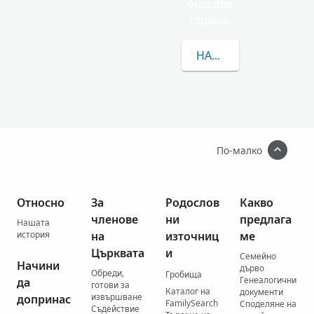
още две
страни.
НАУЧЕТЕ ПОВЕЧЕ ЗА
По-малко
Относно
За
Родослов
Какво
членове
ни
предлага
Нашата
история
на
източниц
ме
Църквата
и
Семейно
Начини
дърво
Обреди,
Гробища
Генеалогични
да
готови за
Каталог на
документи
извършване
допринас
FamilySearch
Споделяне на
Съдействие