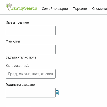
Семейно дърво
Търсене
Спомени
Резултати за hreshko
Име и презиме
Фамилия
Задължително поле
Къде е живял/а
Година на раждане