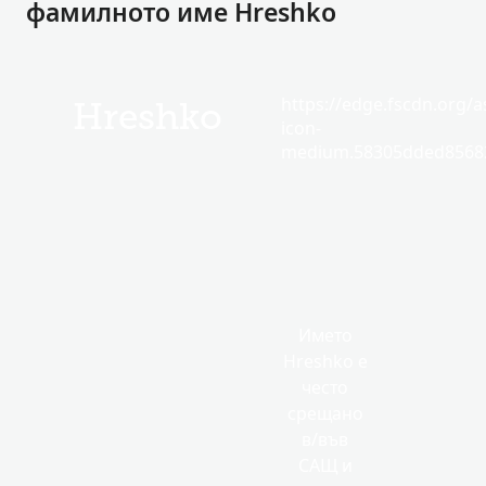
фамилното име Hreshko
https://edge.fscdn.org/as
Hreshko
icon-
medium.58305dded85682
Името
Hreshko е
често
срещано
в/във
САЩ и