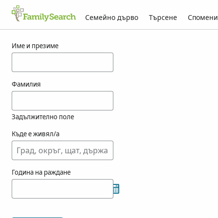
Семейно дърво
Търсене
Спомени
Резултати за filppu
Име и презиме
Фамилия
Задължително поле
Къде е живял/а
Година на раждане