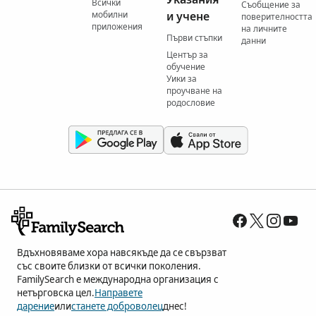
Всички
Съобщение за
мобилни
и учене
поверителността
приложения
на личните
Първи стъпки
данни
Център за
обучение
Уики за
проучване на
родословие
Вдъхновяваме хора навсякъде да се свързват
със своите близки от всички поколения.
FamilySearch е международна организация с
нетърговска цел.
Направете
дарение
или
станете доброволец
днес!