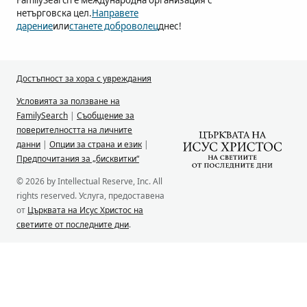
FamilySearch е международна организация с
нетърговска цел.
Направете
дарение
или
станете доброволец
днес!
Достъпност за хора с увреждания
Условията за ползване на
FamilySearch
|
Съобщение за
поверителността на личните
данни
|
Опции за страна и език
|
Предпочитания за „бисквитки“
© 2026 by Intellectual Reserve, Inc. All
rights reserved. Услуга, предоставена
от
Църквата на Исус Христос на
светиите от последните дни
.