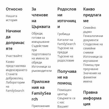
Относно
За
Родослов
Какво
членове
ни
предлага
Нашата
история
на
източниц
ме
Църквата
и
Семейно
Начини
дърво
Обреди,
Гробища
Генеалогични
да
готови за
Каталог на
документи
извършване
допринас
FamilySearch
Споделяне на
Съдействие
яте
Търсене на
семейни
при
предци
снимки
подготовката
Участвайте
Търсене на
Източници за
на имена за
родословие
изучаване
Какво
обреди
Помощ при
представлява
Източници за
проучване
индексирането
ръководители
Получава
Значения на
Станете
не на
фамилни
доброволец
Приложе
имена
Лаборатории
помощ
на
ния на
Помощен
FamilySearch
Правна
FamilySea
център
информа
Свържете се
rch
с нас
ция
Приложения
Вашият