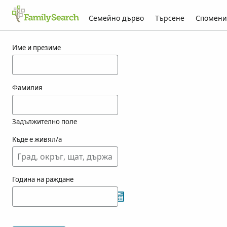
Семейно дърво
Търсене
Спомени
Резултати за filpin
Име и презиме
Фамилия
Задължително поле
Къде е живял/а
Година на раждане