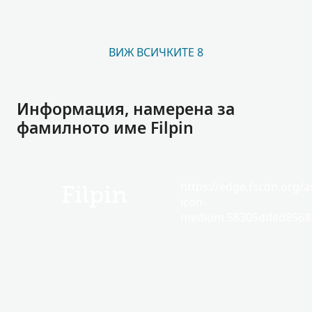
ВИЖ ВСИЧКИТЕ 8
Информация, намерена за
фамилното име Filpin
https://edge.fscdn.org/as
Filpin
icon-
medium.58305dded85682