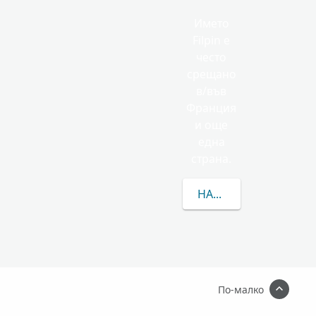
Името
Filpin е
често
срещано
в/във
Франция
и още
една
страна.
НАУЧЕТЕ ПОВЕЧЕ ЗА 
По-малко