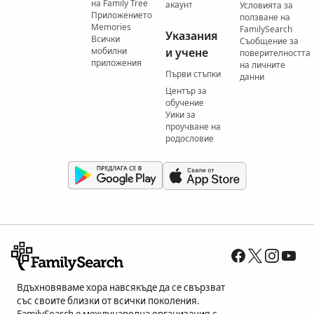
на Family Tree
акаунт
Условията за
Приложението
ползване на
Memories
FamilySearch
Указания
Всички
Съобщение за
мобилни
и учене
поверителността
приложения
на личните
Първи стъпки
данни
Център за
обучение
Уики за
проучване на
родословие
Вдъхновяваме хора навсякъде да се свързват
със своите близки от всички поколения.