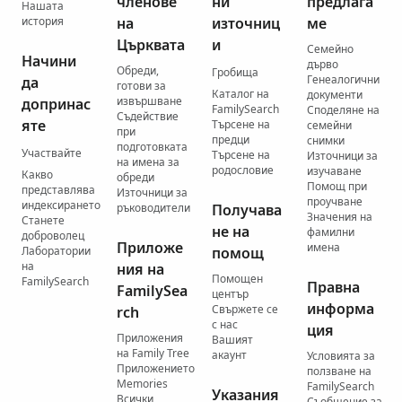
членове
ни
предлага
Нашата
история
на
източниц
ме
Църквата
и
Семейно
Начини
дърво
Обреди,
Гробища
Генеалогични
да
готови за
Каталог на
документи
извършване
допринас
FamilySearch
Споделяне на
Съдействие
яте
Търсене на
семейни
при
предци
снимки
подготовката
Участвайте
Търсене на
Източници за
на имена за
родословие
изучаване
Какво
обреди
Помощ при
представлява
Източници за
проучване
индексирането
ръководители
Получава
Значения на
Станете
не на
фамилни
доброволец
Приложе
имена
Лаборатории
помощ
на
ния на
Помощен
FamilySearch
Правна
FamilySea
център
информа
Свържете се
rch
с нас
ция
Приложения
Вашият
на Family Tree
акаунт
Условията за
Приложението
ползване на
Memories
FamilySearch
Указания
Всички
Съобщение за