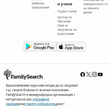
мобилни
и учене
поверителността
приложения
на личните
Първи стъпки
данни
Център за
обучение
Уики за
проучване на
родословие
Вдъхновяваме хора навсякъде да се свързват
със своите близки от всички поколения.
FamilySearch е международна организация с
нетърговска цел.
Направете
дарение
или
станете доброволец
днес!