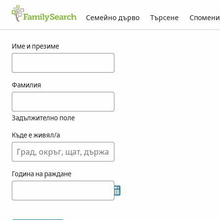
Семейно дърво
Търсене
Спомени
Резултати за fea
Име и презиме
Фамилия
Задължително поле
Къде е живял/а
Година на раждане