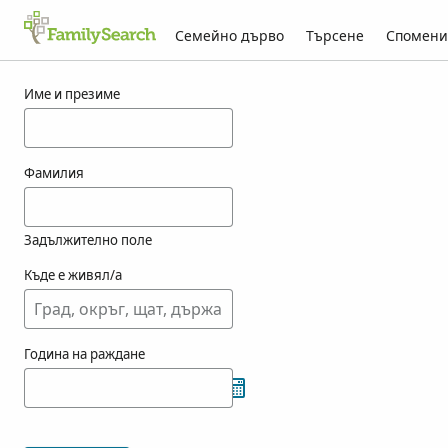
Семейно дърво
Търсене
Спомени
Резултати за choffray
Име и презиме
Фамилия
Задължително поле
Къде е живял/а
Година на раждане