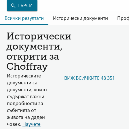
ТЪРСИ
Всички резултати
Исторически документи
Проф
Исторически
документи,
открити за
Choffray
Историческите
ВИЖ ВСИЧКИТЕ 48 351
документи са
документи, които
съдържат важни
подробности за
събитията от
живота на даден
човек.
Научете