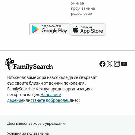
Уики за
проучване на
родословие
Вдъхновяваме хора навсякъде да се свързват
със своите близки от всички поколения.
FamilySearch е международна организация с
нетърговска цел.
Направете
дарение
или
станете доброволец
днес!
Достъпност за хора с увреждания
Условия за ползване на