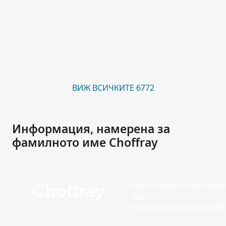
ВИЖ ВСИЧКИТЕ 6772
Информация, намерена за
фамилното име Choffray
https://edge.fscdn.org/as
Choffray
icon-
medium.58305dded85682