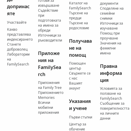
готови за
Каталог на
документи
извършване
допринас
FamilySearch
Споделяне на
Съдействие
яте
Търсене на
семейни
при
предци
снимки
подготовката
Участвайте
Търсене на
Източници за
на имена за
родословие
изучаване
Какво
обреди
Помощ при
представлява
Източници за
проучване
индексирането
ръководители
Получава
Значения на
Станете
не на
фамилни
доброволец
Приложе
имена
Лаборатории
помощ
на
ния на
Помощен
FamilySearch
Правна
FamilySea
център
информа
Свържете се
rch
с нас
ция
Приложения
Вашият
на Family Tree
акаунт
Условията за
Приложението
ползване на
Memories
FamilySearch
Указания
Всички
Съобщение за
мобилни
и учене
поверителността
приложения
на личните
Първи стъпки
данни
Център за
обучение