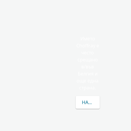
Името
Choffray е
често
срещано
в/във
Белгия и
още една
страна.
НАУЧЕТЕ ПОВЕЧЕ ЗА