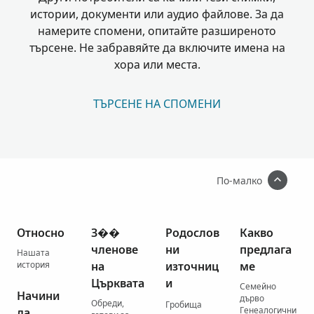
истории, документи или аудио файлове. За да
намерите спомени, опитайте разширеното
търсене. Не забравяйте да включите имена на
хора или места.
ТЪРСЕНЕ НА СПОМЕНИ
По-малко
Относно
З��
Родослов
Какво
членове
ни
предлага
Нашата
история
на
източниц
ме
Църквата
и
Семейно
Начини
дърво
Обреди,
Гробища
Генеалогични
да