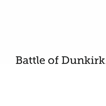
Battle of Dunkir
1940
Предоставил/а
Andrew Tasman Johnson
A
Source: Wikipedia
Battle of Dunkirk