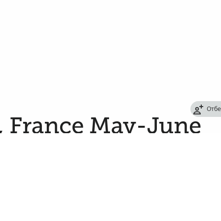
Отбе
k, France May-June