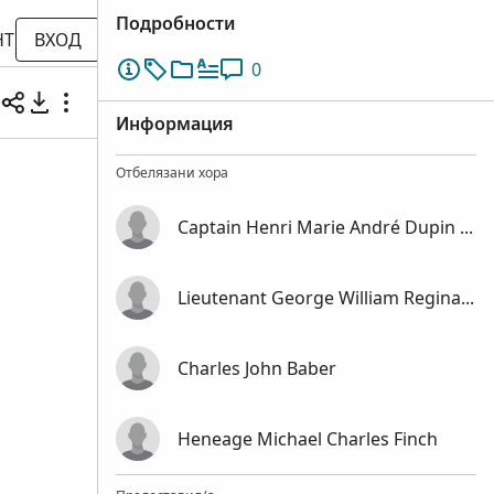
Подробности
НТ
ВХОД
0
Информация
Отбелязани хора
Captain Henri Marie André Dupin de Saint Cyr
Lieutenant George William Reginald Victor Coventry
Charles John Baber
Heneage Michael Charles Finch