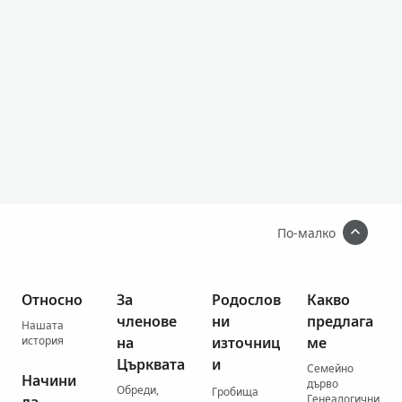
По-малко
Относно
За
Родослов
Какво
членове
ни
предлага
Нашата
история
на
източниц
ме
Църквата
и
Семейно
Начини
дърво
Обреди,
Гробища
Генеалогични