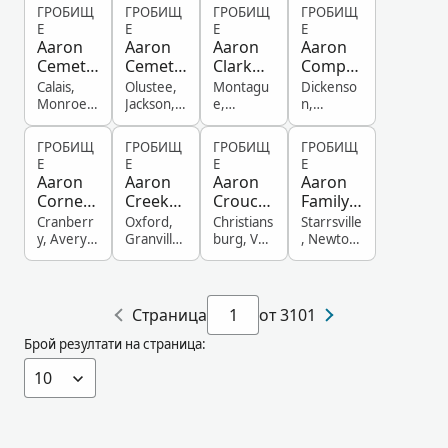
e, United
States
United
States
ГРОБИЩ
ГРОБИЩ
ГРОБИЩ
ГРОБИЩ
States
States
Е
Е
Е
Е
Aaron
Aaron
Aaron
Aaron
Cemete
Cemete
Clark
Compto
ry
ry
Memori
n Family
Calais,
Olustee,
Montagu
Dickenso
al
Cemete
Monroe,
Jackson,
e,
n,
Ohio,
Oklahoma
Franklin,
Virginia,
Cemete
ry
United
, United
Massachu
United
ry
ГРОБИЩ
ГРОБИЩ
ГРОБИЩ
ГРОБИЩ
States
States
setts,
States
Е
Е
Е
Е
United
Aaron
Aaron
Aaron
Aaron
States
Corneli
Creek
Crouch
Family
us Laws
Baptist
Cemete
Cemete
Cranberr
Oxford,
Christians
Starrsville
Family
Church
ry
ry
y, Avery,
Granville,
burg, Van
, Newton,
North
North
Buren
Georgia,
Cemete
Cemete
Carolina,
Carolina,
Township,
United
ry
ry
United
United
Brown,
States
States
States
Indiana,
Страница
от 3101
United
States
Брой резултати на страница: