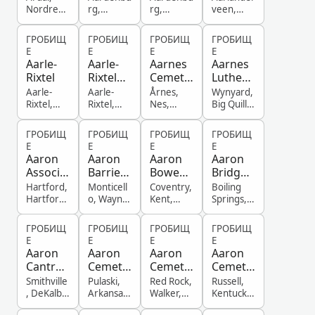
ry
Cemete
Catholic
plaats
Nordre
rg,
rg,
veen,
Bergenh
Zeeland,
Zeeland,
South
ry
Cemete
us,
Netherla
Netherla
Holland,
ry
ГРОБИЩ
ГРОБИЩ
ГРОБИЩ
ГРОБИЩ
Norway
nds
nds
Netherla
Е
Е
Е
Е
nds
Aarle-
Aarle-
Aarnes
Aarnes
Rixtel
Rixtel
Cemete
Luthera
kerkhof
ry
n
Aarle-
Aarle-
Årnes,
Wynyard,
Cemete
Rixtel,
Rixtel,
Nes,
Big Quill
North
North
Akershus,
No. 308,
ry
Brabant,
Brabant,
Norway
Saskatche
ГРОБИЩ
ГРОБИЩ
ГРОБИЩ
ГРОБИЩ
Netherla
Netherla
wan,
Е
Е
Е
Е
nds
nds
Canada
Aaron
Aaron
Aaron
Aaron
Associa
Barrier
Bowen
Bridges
tion
Cemete
Lot
Cemete
Hartford,
Monticell
Coventry,
Boiling
Cemete
ry
ry
Hartford,
o, Wayne,
Kent,
Springs,
Connectic
Kentucky,
Rhode
Cleveland
ry
ut, United
United
Island,
, North
ГРОБИЩ
ГРОБИЩ
ГРОБИЩ
ГРОБИЩ
States
States
United
Carolina,
Е
Е
Е
Е
States
United
Aaron
Aaron
Aaron
Aaron
States
Cantrell
Cemete
Cemete
Cemete
Cemete
ry
ry
ry
Smithville
Pulaski,
Red Rock,
Russell,
ry
, DeKalb,
Arkansas,
Walker,
Kentucky,
Tennesse
United
Alabama,
United