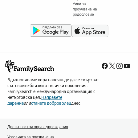
Уики за
проучване на
родословие
Вдъхновяваме хора навсякъде да се свързват
със своите близки от всички поколения.
FamilySearch е международна организация с
нетърговска цел.
Направете
дарение
или
станете доброволец
днес!
Достъпност за хора с увреждания
Условията за ползване на