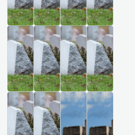
1
1
1
1
료
h
r
0
0
3
4
a
k
원
0
9
F
8
B
K
S
C
n
i
장
M
A
i
5
r
e
a
a
g
v
례
i
n
i
r
i
m
s
P
P
,
식
t
s
p
t
h
U
l
e
h
o
Г
Г
Г
Г
장
i
i
a
e
u
k
e
s
e
g
Р
Р
Р
Р
s
n
n
r
e
r
H
b
r
a
О
О
О
О
h
g
,
,
a
a
o
u
m
R
Б
Б
Б
Б
C
t
N
T
k
i
И
И
И
И
u
r
e
o
o
o
o
e
,
n
Щ
Щ
Щ
Щ
s
y
n
a
l
n
r
n
M
e
Е
Е
Е
Е
e
R
M
d
u
,
t
n
u
1
1
1
1
C
d
e
C
m
R
h
e
e
5
6
6
6
b
o
e
s
e
a
m
e
1
0
-
t
C
B
M
D
i
c
r
s
n
m
o
m
E
t
1
h
h
i
i
r
a
k
n
e
g
e
r
e
r
g
n
e
s
h
1
S
,
i
M
e
C
t
i
t
i
R
k
w
C
n
a
,
t
A
3
e
h
Г
Г
И
И
e
a
e
s
a
o
,
a
g
r
U
i
a
v
S
c
Р
Р
С
С
r
l
r
t
p
w
A
n
h
i
n
a
t
e
z
t
О
О
Т
Т
y
y
i
i
c
r
a
a
a
i
n
e
n
u
i
Б
Б
О
О
a
d
e
k
d
m
n
t
g
И
И
Р
Р
R
u
d
o
n
s
,
a
a
,
a
e
M
Щ
Щ
И
И
i
e
z
n
s
,
S
n
N
I
d
a
Е
Е
Ч
Ч
c
S
i
C
t
M
o
s
e
s
S
i
1
1
Е
Е