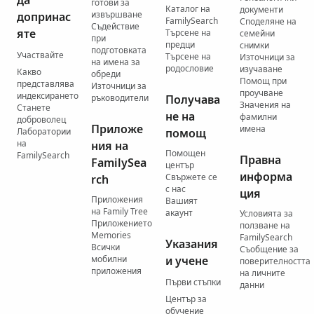
да
готови за
Каталог на
документи
извършване
допринас
FamilySearch
Споделяне на
Съдействие
яте
Търсене на
семейни
при
предци
снимки
подготовката
Участвайте
Търсене на
Източници за
на имена за
родословие
изучаване
Какво
обреди
Помощ при
представлява
Източници за
проучване
индексирането
ръководители
Получава
Значения на
Станете
не на
фамилни
доброволец
Приложе
имена
Лаборатории
помощ
на
ния на
Помощен
FamilySearch
Правна
FamilySea
център
информа
Свържете се
rch
с нас
ция
Приложения
Вашият
на Family Tree
акаунт
Условията за
Приложението
ползване на
Memories
FamilySearch
Указания
Всички
Съобщение за
мобилни
и учене
поверителността
приложения
на личните
Първи стъпки
данни
Център за
обучение