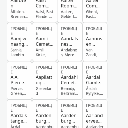
Aalfote
Aalst
Aalten
Aalter
n
Commu
Rooms-
Commu
nal
Katholie
nal
Ålfoten,
Aalst, East
Aalten,
Ghent,
Cemete
ke
Cemete
Bremang
Flanders,
Gelderlan
East
er, Sogn
Belgium
d,
Flanders,
ry
Begraaf
ry
og
Netherla
Belgium
plaats
ГРОБИЩ
ГРОБИЩ
ГРОБИЩ
ГРОБИЩ
Fjordane,
nds
Е
Е
Е
Е
Norway
Aamjiw
Aamli
Aandals
Aanons
naang
Cemete
nes
en
First
ry
Church
Cemete
Sarnia,
Åmli
Åndalsne
Van
Nations
Cemete
ry
Lambton,
Kirke,
s, Møre
Zandt,
Ontario,
Åmli,
og
Texas,
Cemete
ry
Canada
Aust-
Romsdal,
United
ry
ГРОБИЩ
ГРОБИЩ
ГРОБИЩ
ГРОБИЩ
Agder,
Norway
States
Е
Е
Е
Е
Norway
A.A.
Aapilatt
Aardahl
Aardal
Pierce
oq
Cemete
Gamle
Cemete
Church
ry
Kyrkje
Pierce,
Greenlan
Bemidji,
Årdal i
ry
Cemete
Green,
d
Beltrami,
Ryfylke,
Kentucky,
Minnesot
Hjelmelan
ry
United
a, United
d,
ГРОБИЩ
ГРОБИЩ
ГРОБИЩ
ГРОБИЩ
States
States
Rogaland,
Е
Е
Е
Е
Norway
Aardals
Aarden
Aarden
Aarland
tangen
burg
burg
erveen
Cemete
General
Roman
Begraaf
Årdal,
Aardenbu
Aardenbu
Aarlander