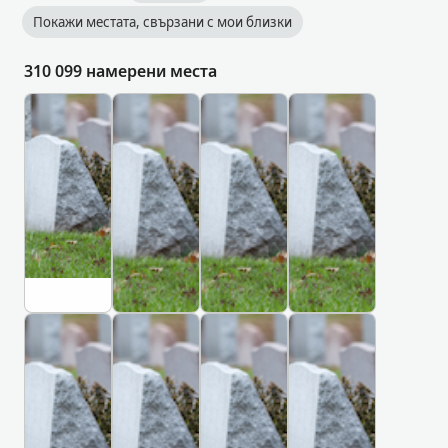
Покажи местата, свързани с мои близки
310 099 намерени места
Г
Г
Г
Г
Р
Р
Р
Р
О
О
О
О
Б
Б
Б
Б
И
И
И
И
Щ
Щ
Щ
Щ
Е
Е
Е
Е
매
สุ
동
#
일
ส
산
0
상
า
의
2
c
D
K
조
น
료
C
h
a
h
i
e
a
บ้
원
e
a
g
r
า
장
m
Г
Г
Г
Г
n
u
k
น
례
e
Р
Р
Р
Р
g
,
i
อุ
식
t
О
О
О
О
m
K
v
โ
장
e
Б
Б
Б
Б
a
o
,
И
И
И
И
ม
동
r
i
r
K
Щ
Щ
Щ
Щ
ง
산
y
,
e
h
Е
Е
Е
Е
ค์
의
C
a
a