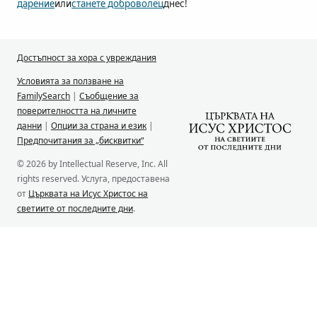
дарение
или
станете доброволец
днес!
Достъпност за хора с увреждания
Условията за ползване на
FamilySearch
|
Съобщение за
поверителността на личните
данни
|
Опции за страна и език
|
Предпочитания за „бисквитки“
© 2026 by Intellectual Reserve, Inc. All
rights reserved. Услуга, предоставена
от
Църквата на Исус Христос на
светиите от последните дни
.