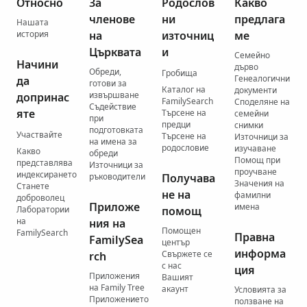
Относно
За
Родослов
Какво
членове
ни
предлага
Нашата
история
на
източниц
ме
Църквата
и
Семейно
Начини
дърво
Обреди,
Гробища
Генеалогични
да
готови за
Каталог на
документи
извършване
допринас
FamilySearch
Споделяне на
Съдействие
яте
Търсене на
семейни
при
предци
снимки
подготовката
Участвайте
Търсене на
Източници за
на имена за
родословие
изучаване
Какво
обреди
Помощ при
представлява
Източници за
проучване
индексирането
ръководители
Получава
Значения на
Станете
не на
фамилни
доброволец
Приложе
имена
Лаборатории
помощ
на
ния на
Помощен
FamilySearch
Правна
FamilySea
център
информа
Свържете се
rch
с нас
ция
Приложения
Вашият
на Family Tree
акаунт
Условията за
Приложението
ползване на