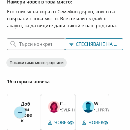
Намери човек в това място:
Ето списък на хора от Семейно дърво, които са
свързани с това място. Влезте или създайте
акаунт, за да видите дали някой е ваш роднина.
СТЕСНЯВАНЕ НА ТЪРСЕ
Покажи само моите роднини
16 открити човека
Chloe Erma Compton
William Floyd Compton
Доб
ави
Жена
Мъж
9VLR-1GH
L1PR-TWM
1911–1994
•
1904–1985
•
чове
к
ЧОВЕК
ПОКАЖИ ГРОБА
ЧОВЕК
ПОКАЖИ