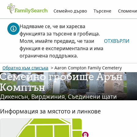
Семейно дърво
Търсене
Спомени
Надяваме се, че ви харесва
функцията за търсене в гробища.
Моля, имайте предвид, че тази
ОТХВЪРЛИ
функция е експериментална и има
ограничена поддръжка.
Обратно към списъка
> Aaron Compton Family Cemetery
Семейно гробище Арън
Комптън
Дикенсън, Вирджиния, Съединени щати
Информация за мястото и линкове