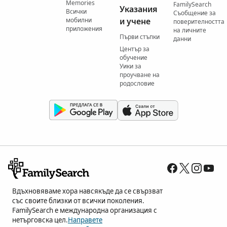
Memories
FamilySearch
Указания
Всички
Съобщение за
мобилни
и учене
поверителността
приложения
на личните
Първи стъпки
данни
Център за
обучение
Уики за
проучване на
родословие
Вдъхновяваме хора навсякъде да се свързват
със своите близки от всички поколения.
FamilySearch е международна организация с
нетърговска цел.
Направете