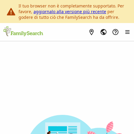
Il tuo browser non è completamente supportato. Per
favore,
aggiornalo alla versione più recente
per
godere di tutto ciò che FamilySearch ha da offrire.