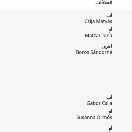
العلاقات
أب
Csija Mátyás
أم
Matzai Ilona
أخرى
Boros Sándorné
أب
Gabor Csija
أم
Susánna Ormós
أم