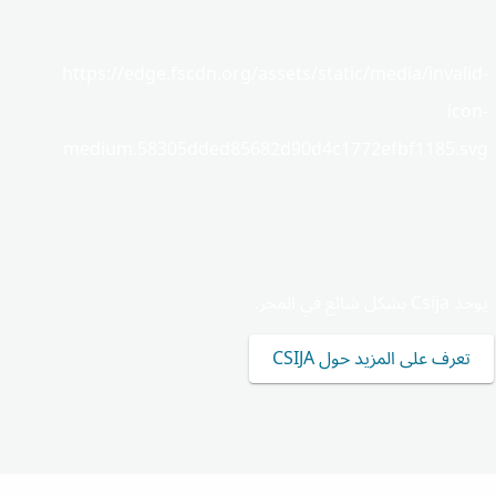
https://edge.fscdn.org/assets/static/media/invalid-
icon-
medium.58305dded85682d90d4c1772efbf1185.svg
يوجد Csija بشكل شائع في المجر.
تعرف على المزيد حول CSIJA