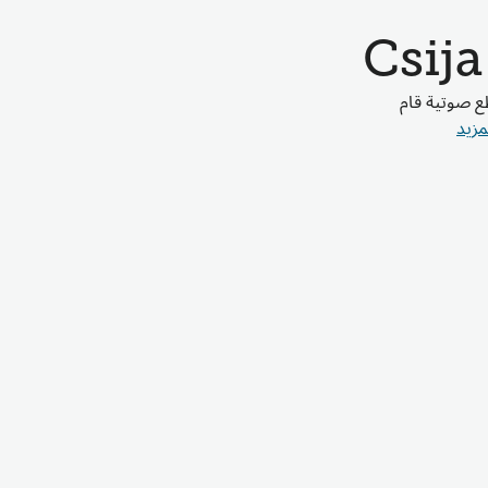
ع صوتية قام
مزيد