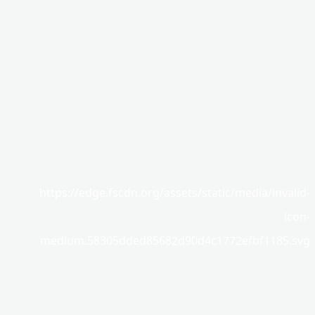
https://edge.fscdn.org/assets/static/media/invalid-
icon-
medium.58305dded85682d90d4c1772efbf1185.svg