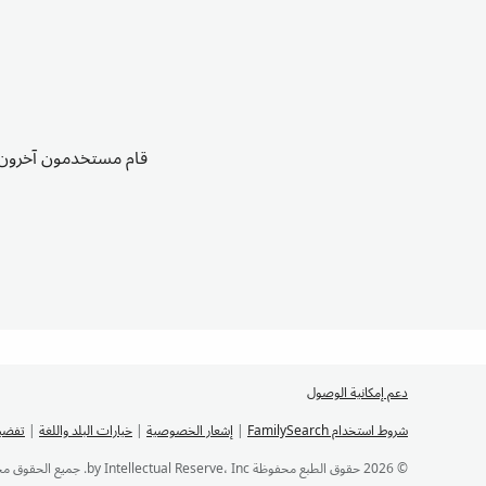
قام مستخدمون آخرون ب
دعم إمكانية الوصول
شروط استخدام FamilySearch
|
إشعار الخصوصية
|
خيارات البلد واللغة
|
تفضيل
© 2026 حقوق الطبع محفوظة by Intellectual Reserve، Inc. جميع الحقوق محفوظة