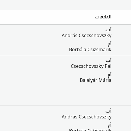
العلاقات
أب
András Csecschovszky
أم
Borbála Csizsmarik
أب
Csecschovszky Pál
أم
Balalyár Mária
أب
Andras Csecschovszky
أم