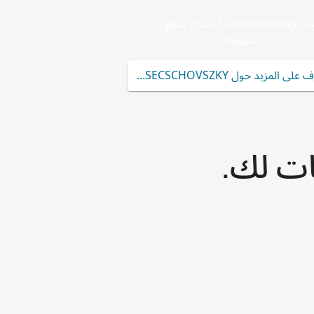
يوجد Csecschovszky بشكل شائع في
سلوفاكيا.
على المزيد حول CSECSCHOVSZKY
ات لك.