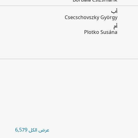
Borbala Csizsmarik
أب
Csecschovszky György
أم
Plotko Susána
عرض الكل 6,579