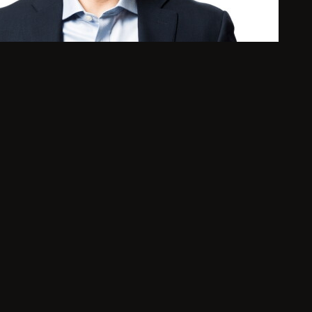
i
c
e
P
r
e
s
i
d
e
n
t
,
M
o
d