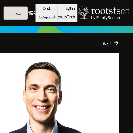
فعالية
مشاهدة
تسجيل الدخول
RootsTech
الفيديوهات
C
o
r
p
o
r
a
t
e
V