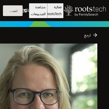
فعالية
مشاهدة
تسجيل الدخول
RootsTech
الفيديوهات
P
r
o
f
e
s
s
i
o
n