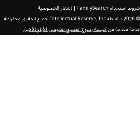
h
|
إشعار الخصوصية
a
n
© 2026 بواسطة Intellectual Reserve, Inc. جميع الحقوق محفوظة
2
سة يسوع المسيح لقديسي الأيام الأخيرة
0
y
e
a
r
s
o
f
e
x
p
e