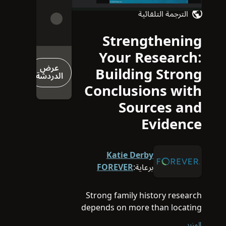
الترجمة التلقائية
Strengthening
Video
Your Research:
عرض
Building Strong
الدردشة
Conclusions with
Sources and
Evidence
Katie Derby
برعاية:
FOREVER
Strong family history research
depends on more than locating
records—it requires
المزيد