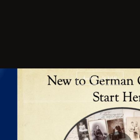
افادة على الجلسة
قوائم التشغيل
شاركوا
الترجم
New to German G