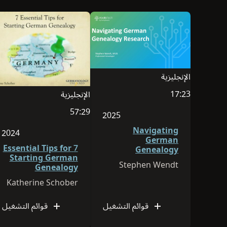
الإنجليزية
لغة هذه الجلسة هي الإنجليزية
17:23
الإنجليزية
مدة الفيديو هي17:23
لغة هذه الجلسة هي الإنجليزية
57:29
2025
مدة الفيديو هي57:29
Navigating
تم نشر الجلسة في 2025
2024
German
7 Essential Tips for
Genealogy
تم نشر ا
Starting German
Research
Stephen Wendt
Genealogy
Katherine Schober
قوائم التشغيل
قوائم التشغيل