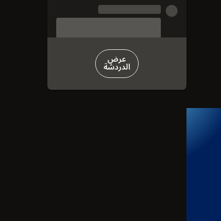
عرض
الدردشة
ة التلقائية