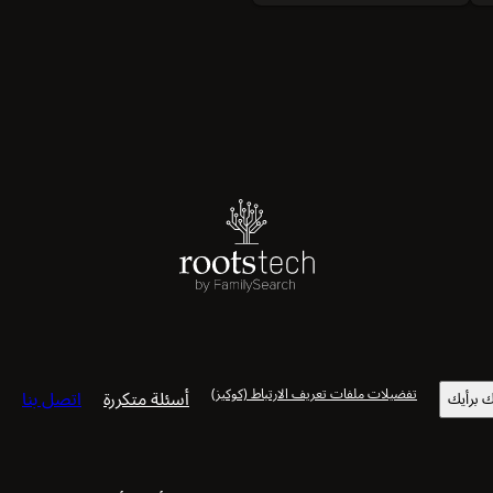
تفضيلات ملفات تعريف الارتباط (كوكيز)
أسئلة متكررة
اتصل بنا
 برأيك