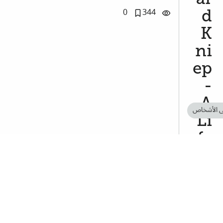
0
344
d
K
ni
ep
-
A
ى الأشخاص
Li
fe
Sk
et
ch
تم