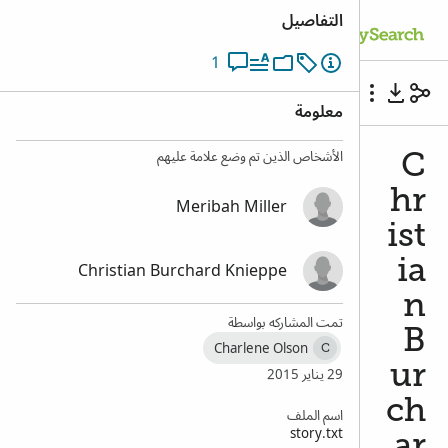
التفاصيل
إنشاء حساب
تسجيل الدخول
1
Christian Burchard Kniep - A Life Sketch
معلومة
الأشخاص الذين تم وضع علامة عليهم
C
hr
Meribah Miller
ist
Christian Burchard Knieppe
ia
n
تمت المشاركه بواسطة
B
Charlene Olson
C
29 يناير 2015
ur
ch
اسم الملف
story.txt
ar